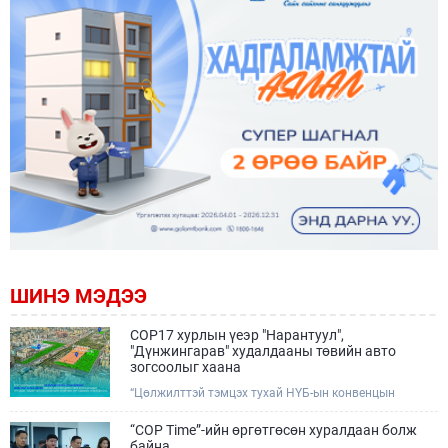
ШИНЭ МЭДЭЭ
COP17 хурлын үеэр "Нарантуул",
"Дүнжингарав" худалдааны төвийн авто
зогсоолыг хаана
“Цөлжилттэй тэмцэх тухай НҮБ-ын конвенцын
Талуудын 17 дугаар Бага хурал (COP17)” наймдугаар
сарын 17-28-ны өдрүүдэд Улаанбаатар хотод зохион
“COP Time”-ийн өргөтгөсөн хуралдаан болж
байгуулагдана.Хурлын үеэр Нарантуул, Дүнжингарав
байна