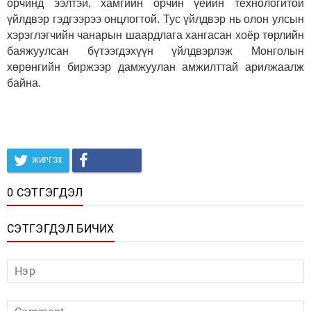
орчинд ээлтэй, хамгийн орчин үеийн технологитой
үйлдвэр гэдгээрээ онцлогтой. Тус үйлдвэр нь олон улсын
хэрэглэгчийн чанарын шаардлага хангасан хоёр төрлийн
баяжуулсан бүтээгдэхүүн үйлдвэрлэж Монголын
хөрөнгийн биржээр дамжуулан амжилттай арилжаалж
байна.
ЖИРГЭХ
0 СЭТГЭГДЭЛ
СЭТГЭГДЭЛ БИЧИХ