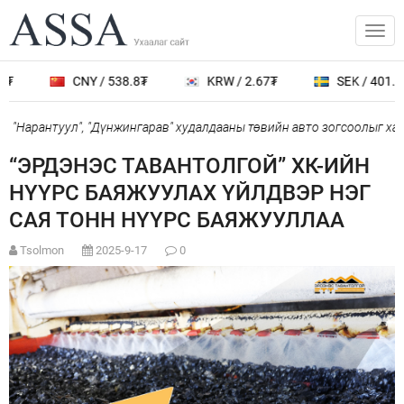
₮
CNY / 538.8₮
KRW / 2.67₮
SEK / 401.7₮
 "Нарантуул", "Дүнжингарав" худалдааны төвийн авто зогсоолыг хаа
“ЭРДЭНЭС ТАВАНТОЛГОЙ” ХК-ИЙН
НҮҮРС БАЯЖУУЛАХ ҮЙЛДВЭР НЭГ
САЯ ТОНН НҮҮРС БАЯЖУУЛЛАА
Tsolmon
2025-9-17
0