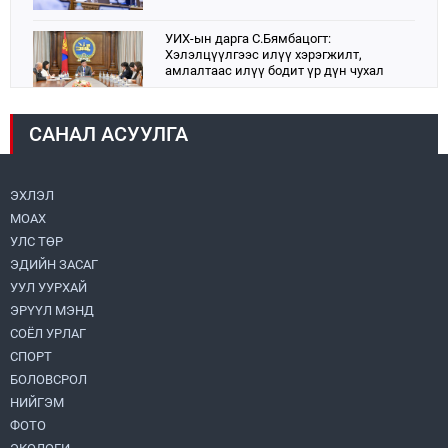
УИХ-ын дарга С.Бямбацогт:
Хэлэлцүүлгээс илүү хэрэгжилт,
амлалтаас илүү бодит үр дүн чухал
2026.08.04
САНАЛ АСУУЛГА
Монголбанк 7 дугаар сард 1,439.2 кг үнэт
металл худалдан авлаа
2026.08.05
ЭХЛЭЛ
МОАХ
Монгол Улс “COP17”-д “Тал хээрийн
төлөвлөгөө”-гөө танилцуулна
УЛС ТӨР
2026.08.05
ЭДИЙН ЗАСАГ
УУЛ УУРХАЙ
Нийслэлийн Засаг дарга бөгөөд
ЭРҮҮЛ МЭНД
Улаанбаатар хотын Захирагч
СОЁЛ УРЛАГ
Б.Пүрэвдагва ХУД-ийн 12,13, 14-р
хорооны үер, усны эрсдэлтэй цэгүүдэд
СПОРТ
2026.08.04
ажиллалаа
БОЛОВСРОЛ
НИЙГЭМ
УИХ-ын асуулгын цагийг гурван удаа
зохион байгуулж, гишүүдийн асуултыг
ФОТО
Ерөнхий сайдад хүргүүлж, цахим