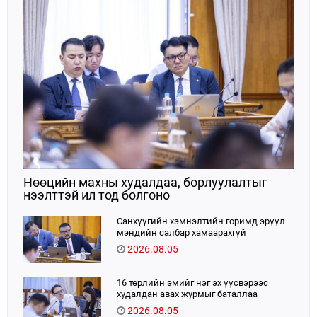
Нөөцийн махны худалдаа, борлуулалтыг
нээлттэй ил тод болгоно
Санхүүгийн хэмнэлтийн горимд эрүүл
мэндийн салбар хамаарахгүй
2026.08.05
16 төрлийн эмийг нэг эх үүсвэрээс
худалдан авах журмыг баталлаа
2026.08.05