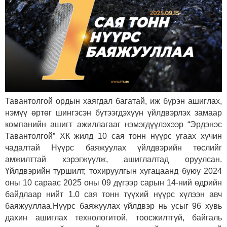
Тавантолгой ордын хаягдал багатай, иж бүрэн ашиглах,
нэмүү өртөг шингэсэн бүтээгдэхүүн үйлдвэрлэх замаар
компанийн ашигт ажиллагааг нэмэгдүүлэхээр “Эрдэнэс
Тавантолгой” ХК жилд 10 сая тонн нүүрс угаах хүчин
чадалтай Нүүрс баяжуулах үйлдвэрийн төслийг
амжилттай хэрэгжүүлж, ашиглалтад оруулсан.
Үйлдвэрийн туршилт, тохируулгын хугацаанд буюу 2024
оны 10 сараас 2025 оны 09 дүгээр сарын 14-ний өдрийн
байдлаар нийт 1.0 сая тонн түүхий нүүрс хүлээн авч
баяжууллаа.Нүүрс баяжуулах үйлдвэр нь усыг 96 хувь
дахин ашиглах технологитой, тоосжилтгүй, байгаль