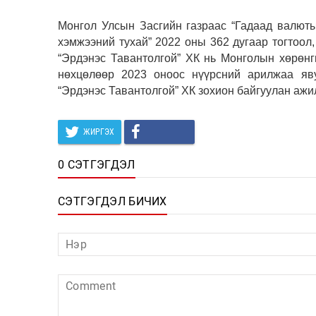
Монгол Улсын Засгийн газраас “Гадаад валюты
хэмжээний тухай” 2022 оны 362 дугаар тогтоол,
“Эрдэнэс Тавантолгой” ХК нь Монголын хөрөн
нөхцөлөөр 2023 оноос нүүрсний арилжаа яву
“Эрдэнэс Тавантолгой” ХК зохион байгуулан ажи
ЖИРГЭХ
0 СЭТГЭГДЭЛ
СЭТГЭГДЭЛ БИЧИХ