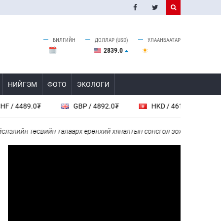
БИЛГИЙН
ДОЛЛАР (USD)
УЛААНБААТАР
2839.0
НИЙГЭМ
ФОТО
ЭКОЛОГИ
489.0₮
GBP / 4892.0₮
HKD / 461.5₮
CAD /
ийн төсвийн талаарх ерөнхий хяналтын сонсгол зохион байгуулсан б