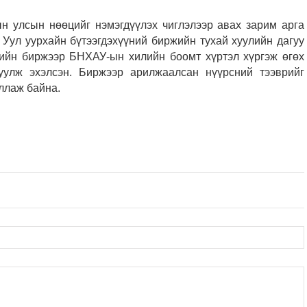
н улсын нөөцийг нэмэгдүүлэх чиглэлээр авах зарим арга
 Уул уурхайн бүтээгдэхүүний биржийн тухай хуулийн дагуу
гийн биржээр БНХАУ-ын хилийн боомт хүртэл хүргэж өгөх
улж эхэлсэн. Биржээр арилжаалсан нүүрсний тээврийг
ллаж байна.