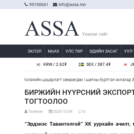
99100661
info@assa.mn
ЭХЛЭЛ
МоАХ
УЛС ТӨР
ЭДИЙН ЗАСАГ
УУЛ
36.2₮
KRW / 2.62₮
SEK / 387.4₮
JPY / 22
Нийслэлийн цэцэрлэгт хамрагдах I шатны бүртгэл эхлэхэд 3 хоно
БИРЖИЙН НҮҮРСНИЙ ЭКСПОР
ТОГТООЛОО
Tsolmon
2025-12-04
0
“Эрдэнэс Тавантолгой” ХК уурхайн ачилт, 