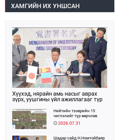
Ерөнхий сайдын 10 дугаар албан
ХАМГИЙН ИХ УНШСАН
даалгавар, Улсын Онцгой комиссын
даргын 3 дугаар тушаалын хүрээнд
Өмнөговь аймагт байгаль орчин,
уул уурхайн 358 зөрчил илрүүлж,
200 гаруйг нь арилгуулаад байна.
Хүүхэд, нярайн амь насыг аврах
зүрх, уушгины үйл ажиллагааг түр
орлон дэмжих ЭКМО технологийг
ЭХЭМҮТ-д нэвтрүүлнэ
Нийтийн тээврийн 15
чиглэлийг түр өөрчлөв
2026.07.31
Шадар сайд Н.Номтойбаяр