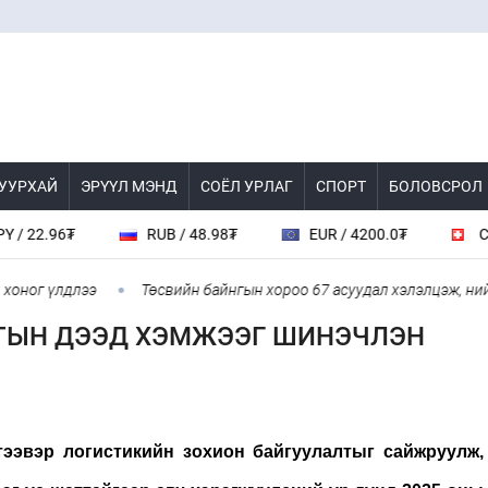
 УУРХАЙ
ЭРҮҮЛ МЭНД
СОЁЛ УРЛАГ
СПОРТ
БОЛОВСРОЛ
.96₮
RUB / 48.98₮
EUR / 4200.0₮
CHF / 4
г үлдлээ
Төсвийн байнгын хороо 67 асуудал хэлэлцэж, нийслэл
ТЫН ДЭЭД ХЭМЖЭЭГ ШИНЭЧЛЭН
тээвэр логистикийн зохион байгуулалтыг сайжруулж,