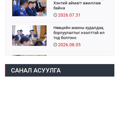
Хэнтий аймагт ажиллаж
байна
2026.07.31
Нөөцийн махны худалдаа,
борлуулалтыг нээлттэй ил
тод болгоно
2026.08.05
Санхүүгийн хэмнэлтийн
горимд эрүүл мэндийн
салбар хамаарахгүй
САНАЛ АСУУЛГА
2026.08.05
УИХ-ын дарга С.Бямбацогт:
Хэлэлцүүлгээс илүү
хэрэгжилт, амлалтаас илүү
бодит үр дүн чухал
2026.08.04
16 төрлийн эмийг нэг эх
үүсвэрээс худалдан авах
журмыг баталлаа
2026.08.05