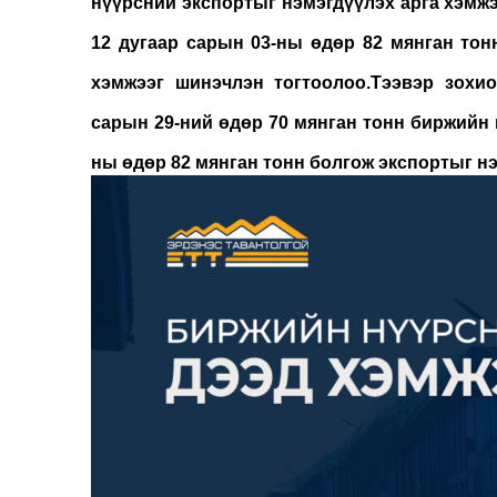
нүүрсний экспортыг нэмэгдүүлэх арга хэмжэ
12 дугаар сарын 03-ны өдөр 82 мянган то
хэмжээг шинэчлэн тогтоолоо.Тээвэр зохи
сарын 29-ний өдөр 70 мянган тонн биржийн 
ны өдөр 82 мянган тонн болгож экспортыг н