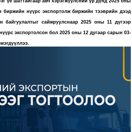
эг үе шаттайгаар авч хэрэгжүүлсний үр дүнд 2025 оны
нн биржийн нүүрс экспортолж биржийн тээврийн дээд
он байгуулалтыг сайжруулснаар 2025 оны 11 дүгээр
нүүрс экспортолсон бол 2025 оны 12 дугаар сарын 03-
эмэгдүүллээ.