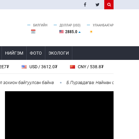
БИЛГИЙН
ДОЛЛАР (USD)
УЛААНБААТАР
2885.0
НИЙГЭМ
ФОТО
ЭКОЛОГИ
USD / 3612.0₮
CNY / 538.8₮
KRW / 2.67₮
он байгуулсан байна
Б.Пүрэвдагва: Найман салбарын 103 үйлчи