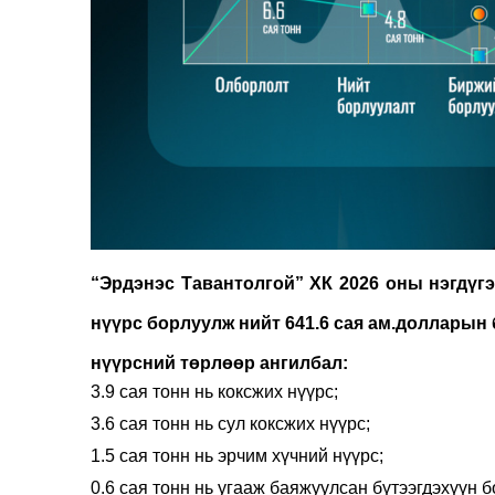
“Эрдэнэс Тавантолгой” ХК 2026 оны нэгдүгээ
нүүрс борлуулж нийт 641.6 сая ам.долларын
нүүрсний төрлөөр ангилбал:
3.9 сая тонн нь коксжих нүүрс;
3.6 сая тонн нь сул коксжих нүүрс;
1.5 сая тонн нь эрчим хүчний нүүрс;
0.6 сая тонн нь угааж баяжуулсан бүтээгдэхүүн 