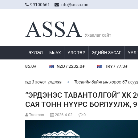
99100661
info@assa.mn
ЭХЛЭЛ
МоАХ
УЛС ТӨР
ЭДИЙН ЗАСАГ
УУЛ
 / 2885.0₮
NZD / 2232.0₮
TRY / 77.3₮
AED
 эхлэхэд 3 хоног үлдлээ
Төсвийн байнгын хороо 67 асуудал хэ
“ЭРДЭНЭС ТАВАНТОЛГОЙ” ХК 2
САЯ ТОНН НҮҮРС БОРЛУУЛЖ, 
Tsolmon
2026-4-02
0