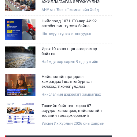
АЖИЛЛАГААГАА ӨРГӨЖҮҮЛНЭ
АНУ-ын “Боинг” компанийн Хойд
Ази дахь арилжааны нисэх онгоцны
борлуулалт, маркетингийн асуудал
Нийслэлд 107 ШТС-аар АИ 92
хариуцсан Дэд ерөнхийлөгч Жэф
автобензин түгээж байна
Эдвардс тэргүүтэй төлөөлөгчдийг
Шатахуун түгээх станцуудыг
Зам, тээврийн сайд Б.Дэлгэрсайхан
хошууныхаа тоог нэмэгдүүлэх үүрэг,
хүлээн авч уулзав.
чиглэл өгч, ажиллаж байна.
Ирэх 10 хоногт цаг агаар ямар
байх вэ
Наймдугаар сарын 9-нд нутгийн
баруун хагаст, 10-нд нутгийн зүүн
хагаст, 11-нд нутгийн зүүн өмнөд
хэсгээр ахиухан хэмжээний бороо
Нийслэлийн цэцэрлэгт
орох тул болзошгүй үер, усны
хамрагдах I шатны бүртгэл
аюулаас анхаарна уу.
эхлэхэд 3 хоног үлдлээ
Нийслэлийн цэцэрлэгт хамрагдах
хүсэлтийг 2026 оны 08 сарын 10-ны
өдрөөс 08 сарын 23-ны өдрийг
Төсвийн байнгын хороо 67
дуустал "E-Mongolia" платформоор
асуудал хэлэлцэж, нийслэлийн
дамжуулан цахимаар хүлээн
төсвийн талаарх ерөнхий
авна.Хүүхдээ цэцэрлэгт хамруулах
хяналтын сонсгол зохион
Улсын Их Хурлын 2026 оны хаврын
үйлчилгээг авахдаа дараах
байгуулсан байна
ээлжит чуулганы хугацаанд Төсвийн
зүйлсийг анхаарна уу.
байнгын хороо эрхлэх асуудлынхаа