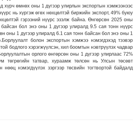
нд хүрч өмнөх оны 1 дүгээр улирлын экспортын хэмжээнээс
нүүрс нь хүргэж өгөх нөхцөлтэй биржийн экспорт, 49% буюу
өхцөлтэй гэрээний нүүрс эзэлж байна.
Өнгөрсөн 2025 оны
 байсан бол энэ оны 1 дүгээр улиралд 9.5 сая тонн нүүрс
н оны 1 дүгээр улиралд 6.1 сая тонн байсан бол энэ оны 1
.
Борлуулалт болон экспортын хэмжээ нэмэгдэхэд тээвэр
той бодлого хэрэгжүүлсэн, хил боомтын нэвтрүүлэх чадвар
Борлуулалтын орлого өнгөрсөн оны 1 дүгээр улирлаас 72%
ум төгрөгийн татвар, хураамж төлсөн нь Улсын төсөвт
н нөөц нэмэгдүүлэх зэргээр төсвийн тогтвортой байдалд