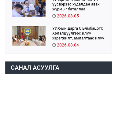
үүсвэрээс худалдан авах
журмыг баталлаа
2026.08.05
УИХ-ын дарга С.Бямбацогт:
Хэлэлцүүлгээс илүү
хэрэгжилт, амлалтаас илүү
бодит үр дүн чухал
2026.08.04
Монголбанк 7 дугаар сард
1,439.2 кг үнэт металл
САНАЛ АСУУЛГА
худалдан авлаа
2026.08.05
Монгол Улс “COP17”-д “Тал
хээрийн төлөвлөгөө”-гөө
танилцуулна
2026.08.05
УИХ-ын асуулгын цагийг
гурван удаа зохион
байгуулж, гишүүдийн
асуултыг Ерөнхий сайдад
2026.08.04
хүргүүлж, цахим хуудаст