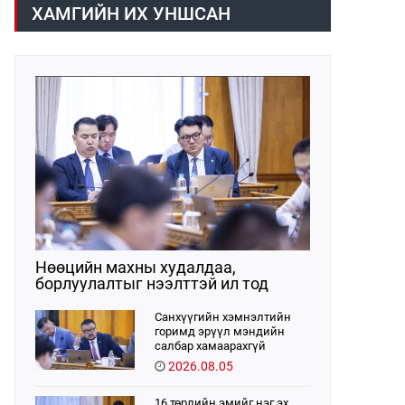
хүрээнд хууль санаачлагчаас өргөн
ХАМГИЙН ИХ УНШСАН
мэдүүлсэн хууль, Улсын Их Хурлын
бусад шийдвэрийн төслийг
урьдчилан хэлэлцэж санал, дүгнэлт
гарган нэгдсэн хуралдаанд
хэлэлцүүлэх, Улсын Их Хурлын
хяналтыг хэрэгжүүлэх, хуульд
тусгайлан заасан асуудлаар Улсын
Их Хурлын тогтоолын төсөл
боловсруулах чиг үүргээ
хэрэгжүүлэн ажиллажээ.
Нөөцийн махны худалдаа,
борлуулалтыг нээлттэй ил тод
болгоно
Санхүүгийн хэмнэлтийн
горимд эрүүл мэндийн
салбар хамаарахгүй
2026.08.05
16 төрлийн эмийг нэг эх