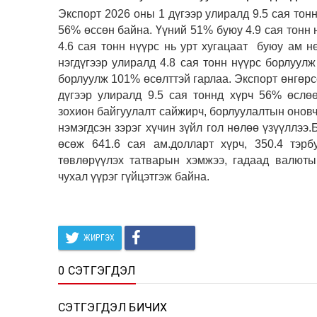
Экспорт 2026 оны 1 дүгээр улиралд 9.5 сая тон
56% өссөн байна. Үүний 51% буюу 4.9 сая тонн 
4.6 сая тонн нүүрс нь урт хугацаат буюу ам н
нэгдүгээр улиралд 4.8 сая тонн нүүрс борлуулж
борлуулж 101% өсөлттэй гарлаа. Экспорт өнгөрсө
дүгээр улиралд 9.5 сая тоннд хүрч 56% өслөө
зохион байгуулалт сайжирч, борлуулалтын оновч
нэмэгдсэн зэрэг хүчин зүйл гол нөлөө үзүүллээ.
өсөж 641.6 сая ам.долларт хүрч, 350.4 тэрб
төвлөрүүлэх татварын хэмжээ, гадаад валюты
чухал үүрэг гүйцэтгэж байна.
ЖИРГЭХ
0 СЭТГЭГДЭЛ
СЭТГЭГДЭЛ БИЧИХ