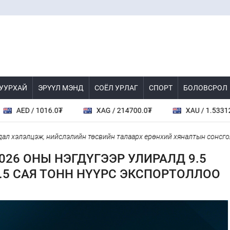
 УУРХАЙ
ЭРҮҮЛ МЭНД
СОЁЛ УРЛАГ
СПОРТ
БОЛОВСРОЛ
 / 1016.0₮
XAG / 214700.0₮
XAU / 1.53312E7₮
лэлцэж, нийслэлийн төсвийн талаарх ерөнхий хяналтын сонсгол зохи
026 ОНЫ НЭГДҮГЭЭР УЛИРАЛД 9.5
9.5 САЯ ТОНН НҮҮРС ЭКСПОРТОЛЛОО