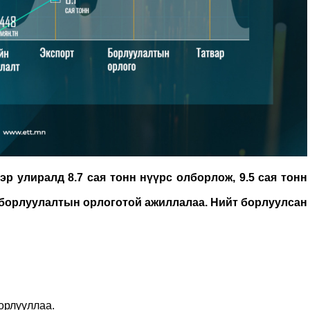
р улиралд 8.7 сая тонн нүүрс олборлож, 9.5 сая тонн
 борлуулалтын орлоготой ажиллалаа. Нийт борлуулсан
борлууллаа.