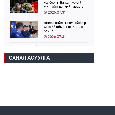
холбооны Bantamweight
жингийн дэлхийн аварга
Б.Энх-Оргил аваргын бүс
2026.07.31
хамгаалах тулаанаа
өнөөдөр хийнэ.
Шадар сайд Н.Номтойбаяр
Хэнтий аймагт ажиллаж
байна
2026.07.31
Авто зам шинээр барина
2026.07.31
САНАЛ АСУУЛГА
Хөвсгөл нуурын их
цэвэрлэгээний аяны
хүрээнд 301 тонн хог
хаягдлыг төвлөрүүлжээ
2026.07.31
ЦАНХИЙН ЗҮҮН УУРХАЙН
ГЭРЭЭТ КОМПАНИУДАД
ХӨНДЛӨНГИЙН АУДИТ
ХИЙВ
2026.07.31