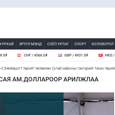
 УУРХАЙ
ЭРҮҮЛ МЭНД
СОЁЛ УРЛАГ
СПОРТ
БОЛОВСРОЛ
CHF / 4566.0₮
GBP / 4931.0₮
HKD / 461.6₮
бацогт төрийг төлөөлөн Сутай хайрхны тэнгэрийг тахих төрийн тах
6 САЯ АМ.ДОЛЛАРООР АРИЛЖЛАА