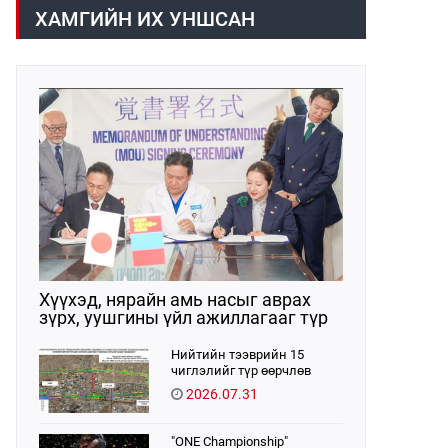
/02:30 цагт/ 7 вагон буюу 420 тонн
газраас танилцууллаа.
ХАМГИЙН ИХ УНШСАН
АИ-92 автобензин орж иржээ.
Хүүхэд, нярайн амь насыг аврах
зүрх, уушгины үйл ажиллагааг түр
орлон дэмжих ЭКМО технологийг
ЭХЭМҮТ-д нэвтрүүлнэ
Нийтийн тээврийн 15
чиглэлийг түр өөрчлөв
2026.07.31
"ONE Championship"