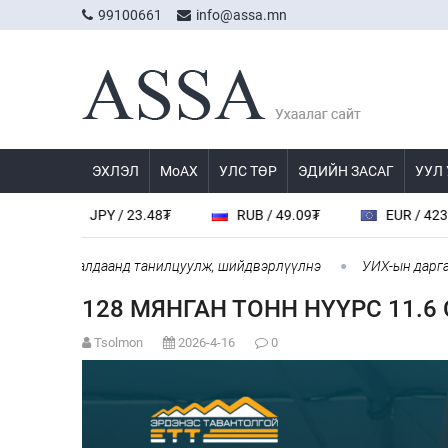
99100661
info@assa.mn
ЭХЛЭЛ
МоАХ
УЛС ТӨР
ЭДИЙН ЗАСАГ
УУЛ
JPY / 23.48₮
RUB / 49.09₮
EUR / 4239.0₮
рын хуралдаанд танилцуулж, шийдвэрлүүлнэ
УИХ-ын дарга С.Бям
128 МЯНГАН ТОНН НҮҮРС 11.
Tsolmon
2026-4-16
0