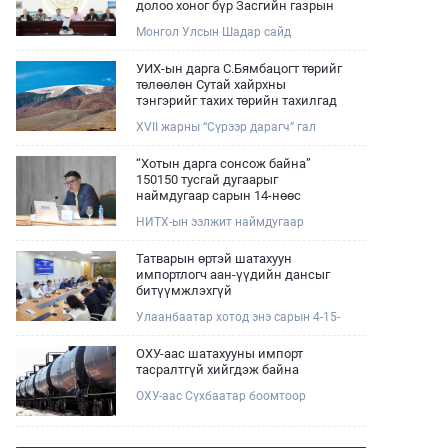
долоо хоног бүр Засгийн газрын
хуралдаанд танилцуулж,
Монгол Улсын Шадар сайд
шийдвэрлүүлнэ
Н.Номтойбаяр өнөөдөр Өмнөговь,
Дундговь аймагт ажиллалаа.
УИХ-ын дарга С.Бямбацогт төрийг
Ерөнхий сайдын 10 дугаар албан
төлөөлөн Сутай хайрхны
даалгавар, Улсын Онцгой комиссын
тэнгэрийг тахих төрийн тахилгад
даргын 3 дугаар тушаалын хүрээнд
оролцлоо
XVII жарны “Сүрээр дарагч” гал
Өмнөговь аймагт байгаль орчин,
морин жилийн зуны адаг хөхөгчин
уул уурхайн 358 зөрчил илрүүлж,
хонь сарын 23-ны өлзий
200 гаруйг нь арилгуулаад байна.
“Хотын дарга сонсож байна”
дэмбэрэлтэй өдөр /2026.08.06/
150150 тусгай дугаарыг
Сутай хайрхны тэнгэрийг тайх
наймдугаар сарын 14-нөөс
төрийн тахилга боллоо.
ажиллуулж эхэлнэ
НИТХ-ын ээлжит наймдугаар
хуралдаан болж байна. Өнөөдрийн
хуралдаанаар нийслэлийн нутгийн
Татварын өртэй шатахуун
захиргааны байгууллага, албан
импортлогч аан-үүдийн дансыг
тушаалтанд 2025, 2026 оны эхний
битүүмжлэхгүй
хагас жилийн байдлаар иргэдээс
Улаанбаатар хотод энэ сарын 4-15-
ирсэн өргөдөл, гомдлын
ны өдрийг хүртэл тэгш, сондгой
шийдвэрлэлтийн тайлан
дугаарын зохицуулалтаар нэг удаа
мэдээллийг сонслоо.
ОХУ-аас шатахууны импорт
50,000 төгрөгт автобензин олгож
тасралтгүй хийгдэж байна
буй. Эхний үр дүнд, шатахуун түгээх
ОХУ-аас Сүхбаатар боомтоор
станцуудын өдрийн борлуулалт
импортоор орж ирсэн шатахууны
хоёр дахин буурч нэг машиныг
мэдээллийг хүргэж байна.
цэнэглэх хурд нэмэгдсэн болохыг
Наймдугаар сарын 06-ны өдөр
Ашигт малтмал, газрын тосны