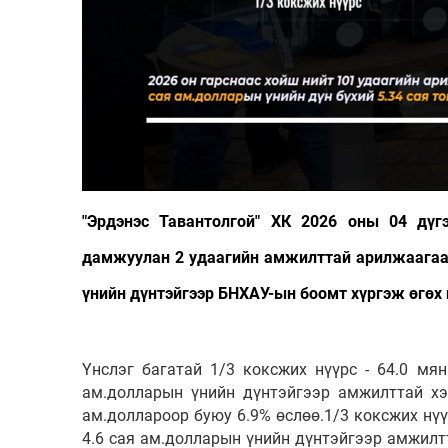
"Эрдэнэс Тавантолгой" ХК 2026 оны 04 дү
дамжуулан 2 удаагийн амжилттай арилжаагаар
үнийн дүнтэйгээр БНХАУ-ын боомт хүргэж өгө
Үнслэг багатай 1/3 коксжих нүүрс - 64.0 мя
ам.долларын үнийн дүнтэйгээр амжилттай хэ
ам.доллароор буюу 6.9% өслөө.1/3 коксжих нүү
4.6 сая ам.долларын үнийн дүнтэйгээр амжилт