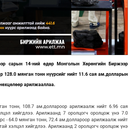
гээр сарын 14-ний өдөр Монголын Хөрөнгийн Биржээр
 128.0 мянган тонн нүүрсийг нийт 11.6 сая ам.долларын
х нөхцөлөөр арилжааллаа.
нган тонн, 108.7 ам.доллароор арилжаалж нийт 6.96 сая
лцэл хийгдлээ. Арилжаанд 7 оролцогч оролцож үнэ 7.0
рс - 64.0 мянган тонн, 72.4 ам.доллароор арилжаалж нийт
тай хэлцэл хийгдлээ. Арилжаанд 2 оролцогч оролцож үнэ