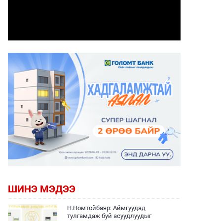
ШИНЭ МЭДЭЭ
Н.Номтойбаяр: Аймгуудад
тулгамдаж буй асуудлуудыг