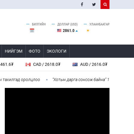
БИЛГИЙН
ДОЛЛАР (USD)
УЛААНБААТАР
2861.0
НИЙГЭМ
ФОТО
ЭКОЛОГИ
CAD / 2618.0₮
AUD / 2616.0₮
SGD / 2861
илгад оролцлоо
“Хотын дарга сонсож байна” 150150 тусгай дуг