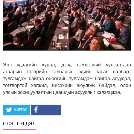
Энэ удаагийн хурал, дээд хэмжээний уулзалтаар
агаарын тээврийн салбарын эдийн засаг, салбарт
тулгамдаж байгаа өнөөгийн тулгамдаж байгаа асуудал,
тогтвортой хөгжил, нисэхийн аюулгүй байдал, олон
улсын зохицуулалтын цаашдын асуудлыг хэлэлцжээ.
ЖИРГЭХ
0 СЭТГЭГДЭЛ