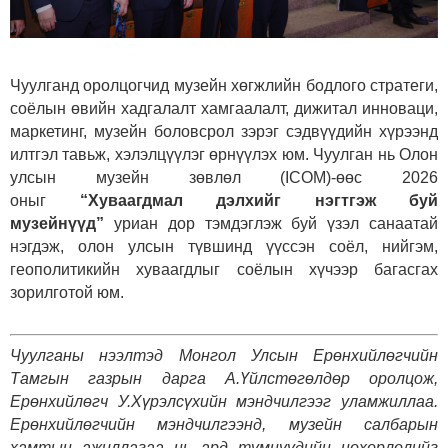
Чуулганд оролцогчид музейн хөгжлийн бодлого стратеги,
соёлын өвийн хадгалалт хамгаалалт, дижитал инноваци,
маркетинг, музейн боловсрол зэрэг сэдвүүдийн хүрээнд
илтгэл тавьж, хэлэлцүүлэг өрнүүлэх юм. Чуулган нь Олон
улсын музейн зөвлөл (ICOM)-өөс 2026
оныг
“Хуваагдмал дэлхийг нэгтгэж буй
музейнүүд”
уриан дор тэмдэглэж буй үзэл санаатай
нэгдэж, олон улсын түвшинд үүссэн соёл, нийгэм,
геополитикийн хуваагдлыг соёлын хүчээр багасгах
зорилготой юм.
Чуулганы нээлтэд Монгол Улсын Ерөнхийлөгчийн
Тамгын газрын дарга А.Үйлстөгөлдөр оролцож,
Ерөнхийлөгч У.Хүрэлсүхийн мэндчилгээг уламжиллаа.
Ерөнхийлөгчийн мэндчилгээнд, музейн салбарын
хамтын ажиллагаа нь ард түмнүүдийн нөхөрлөлийг