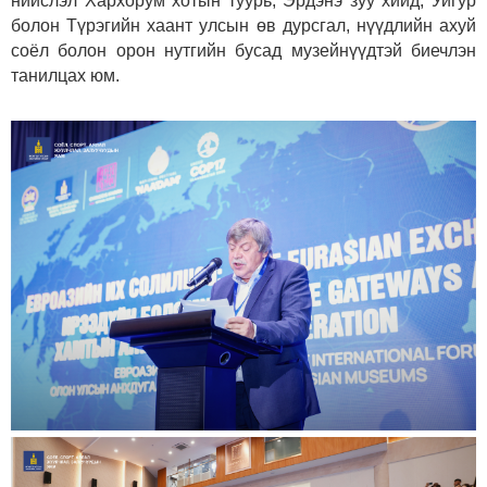
нийслэл Хархорум хотын туурь, Эрдэнэ зуу хийд, Уйгур
болон Түрэгийн хаант улсын өв дурсгал, нүүдлийн ахуй
соёл болон орон нутгийн бусад музейнүүдтэй биечлэн
танилцах юм.