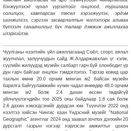
бэхжүүлэхэд чухал үүрэгтэйг онцлоод, туршлага
солилцох, хамтарсан төсөл хэрэгжүүлэх, эрдэм
шинжилгээ, сэргээн засварлалтын чиглэлээрх аливаа
бүтээлч санаачилгыг бүх талаар дэмжиж ажиллахаа
илэрхийлэв.
Чуулганы нээлтийн үйл ажиллагаанд Соёл, спорт, аялал
жуулчлал, залуучуудын сайд Ж.Алдаржавхлан үг хэлж,
сүүлийн жилүүдэд музейн салбарт гарч буй олонбодит үр
дүн гарч байгааг онцлон тэмдэглэлээ. Тэрээр ковид цар
тахлын өмнө 20.0 орчим мянган м2 байсан музейн
барилга байгууламжийн хүчин чадал өнөөдөр 48.0 орчим
мянган м2 болж 2.4 дахин өссөн төдийгүй
үйлчлүүлэгчдийн тоо 2025 оны байдлаар 1.8 сая болж
2.6 дахин нэмэгдсэнийг дурдсан юм. Түүнчлэн 2022 онд
нээлтээ хийсэн Чингис хаан Үндэсний музейг "National
Geographic" агентлаг 2024 онд заавал зочлох дэлхийн 20
дурсгалт газрын нэгээр нэрлэсэн амжилтыг цохон