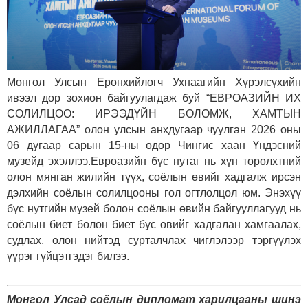
Монгол Улсын Ерөнхийлөгч Ухнаагийн Хүрэлсүхийн
ивээл дор зохион байгуулагдаж буй “ЕВРОАЗИЙН ИХ
СОЛИЛЦОО: ИРЭЭДҮЙН БОЛОМЖ, ХАМТЫН
АЖИЛЛАГАА” олон улсын анхдугаар чуулган 2026 оны
06 дугаар сарын 15-ны өдөр Чингис хаан Үндэсний
музейд эхэллээ.
Евроазийн бүс нутаг нь хүн төрөлхтний
олон мянган жилийн түүх, соёлын өвийг хадгалж ирсэн
дэлхийн соёлын солилцооны гол огтлолцол юм. Энэхүү
бүс нутгийн музей болон соёлын өвийн байгууллагууд нь
соёлын биет болон биет бус өвийг хадгалан хамгаалах,
судлах, олон нийтэд сурталчлах чиглэлээр тэргүүлэх
үүрэг гүйцэтгэдэг билээ.
Монгол Улсад соёлын дипломат харилцааны шинэ