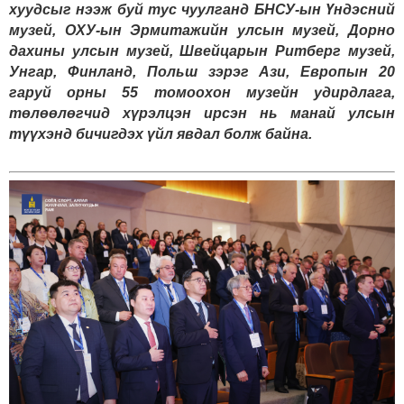
хуудсыг нээж буй тус чуулганд БНСУ-ын Үндэсний
музей, ОХУ-ын Эрмитажийн улсын музей, Дорно
дахины улсын музей, Швейцарын Ритберг музей,
Унгар, Финланд, Польш зэрэг Ази, Европын 20
гаруй орны 55 томоохон музейн удирдлага,
төлөөлөгчид хүрэлцэн ирсэн нь манай улсын
түүхэнд бичигдэх үйл явдал болж байна.