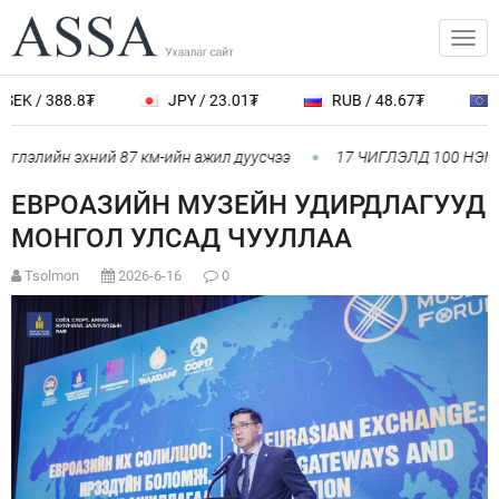
/ 388.8₮
JPY / 23.01₮
RUB / 48.67₮
EUR 
элийн эхний 87 км-ийн ажил дуусчээ
17 ЧИГЛЭЛД 100 НЭМЭЛ
ЕВРОАЗИЙН МУЗЕЙН УДИРДЛАГУУД
МОНГОЛ УЛСАД ЧУУЛЛАА
Tsolmon
2026-6-16
0