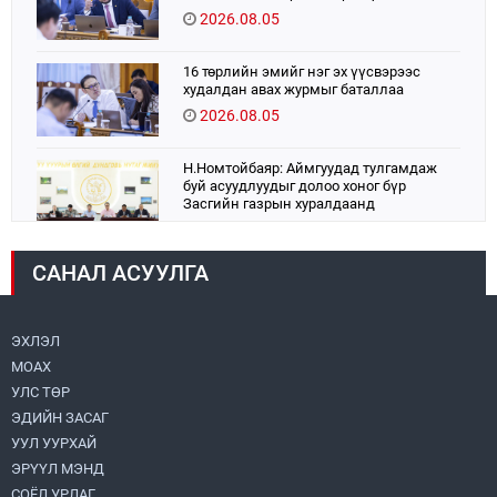
2026.08.05
16 төрлийн эмийг нэг эх үүсвэрээс
худалдан авах журмыг баталлаа
2026.08.05
Н.Номтойбаяр: Аймгуудад тулгамдаж
буй асуудлуудыг долоо хоног бүр
Засгийн газрын хуралдаанд
танилцуулж, шийдвэрлүүлнэ
2026.08.06
САНАЛ АСУУЛГА
УИХ-ын дарга С.Бямбацогт:
Хэлэлцүүлгээс илүү хэрэгжилт,
амлалтаас илүү бодит үр дүн чухал
2026.08.04
ЭХЛЭЛ
МОАХ
“Хотын дарга сонсож байна” 150150
УЛС ТӨР
тусгай дугаарыг наймдугаар сарын 14-
нөөс ажиллуулж эхэлнэ
ЭДИЙН ЗАСАГ
2026.08.06
УУЛ УУРХАЙ
ЭРҮҮЛ МЭНД
Монголбанк 7 дугаар сард 1,439.2 кг үнэт
СОЁЛ УРЛАГ