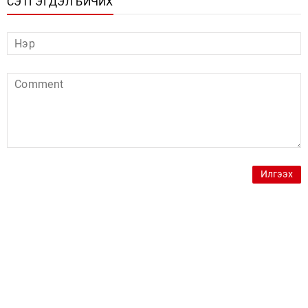
СЭТГЭГДЭЛ БИЧИХ
Илгээх