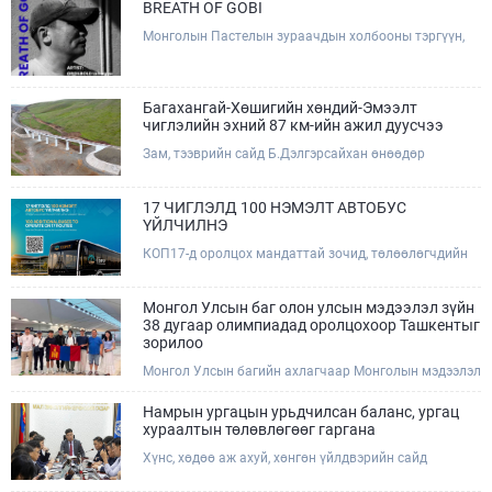
BREATH OF GOBI
Монголын Пастелын зураачдын холбооны тэргүүн,
Соёлын тэргүүний ажилтан, зураач Лхагвагийн
Оргилболд өөрийн 13 дахь бие даасан "BREATH OF
GOBI" үзэсгэлэнгээ тохиолдуулан Та бүхэнтэй
мэндчилж байна.
Багахангай-Хөшигийн хөндий-Эмээлт
чиглэлийн эхний 87 км-ийн ажил дуусчээ
Зам, тээврийн сайд Б.Дэлгэрсайхан өнөөдөр
(2026.08.09) Багахангай-Хөшигийн хөндий-Эмээлт
чиглэлийн салбар төмөр замын эхний 87 км хэсгийн
бүтээн байгуулалтын ажлын явцтай танилцаж,
17 ЧИГЛЭЛД 100 НЭМЭЛТ АВТОБУС
төмөр замын доод болон дээд бүтцийн үндсэн ажил
ҮЙЛЧИЛНЭ
дууссаны дараах эцсийн шатны ажлуудад хяналт
КОП17-д оролцох мандаттай зочид, төлөөлөгчдийн
тавьж, төслийн талбайд ажиллалаа.
тээврийн үйлчилгээг дэмжих зорилгоор 17 чиглэлд
100 нэмэлт автобус ажиллаж, зориулалтын зочид
буудлууд болон хурлын талбай хооронд урьдчилан
Монгол Улсын баг олон улсын мэдээлэл зүйн
гаргасан цагийн хуваарийн дагуу үйлчилнэ.Эрхэм
38 дугаар олимпиадад оролцохоор Ташкентыг
хүндэт КОП17-д оролцогч та бүхэн автобусны
зорилоо
зогсоол болон цагийн хуваарийг QR код уншуулан
Монгол Улсын багийн ахлагчаар Монголын мэдээлэл
харна уу.
зүйн олимпиадын хорооны гишүүн, ШУТИС-ийн
МХТС-ийн тэнхимийн эрхлэгч, дэд профессор
Намрын ургацын урьдчилсан баланс, ургац
А.Хүдэр, дэд ахлагчаар Монголын мэдээлэл зүйн
хураалтын төлөвлөгөөг гаргана
олимпиадын хорооны гишүүн, МУБИС-ийн МБУС-ийн
Хүнс, хөдөө аж ахуй, хөнгөн үйлдвэрийн сайд
ахлах багш Ж.Дашдэмбэрэл нар ажиллана
Ц.Идэрбат яамны газар, хэлтсийн дарга нар болон