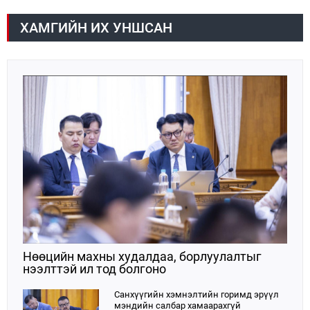
харьяа байгууллагуудын удирдлагуудтай шуурхай
хурал зохион байгуулж, салбарын тулгамдсан
асуудлууд болон намрын тариа хураалт,
ХАМГИЙН ИХ УНШСАН
өвөлжилтийн бэлтгэл бэлэн байдлын асуудлаар
мэдээлэл сонсож, холбогдох үүрэг, чиглэл өглөө.
Нөөцийн махны худалдаа, борлуулалтыг
нээлттэй ил тод болгоно
Санхүүгийн хэмнэлтийн горимд эрүүл
мэндийн салбар хамаарахгүй