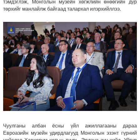
тэмдэглэж, Монголын музейн хөгжлийн өнөөгийн дүр
төрхийг манлайлж байгаад талархал илэрхийллээ.
Чуулганы албан ёсны үйл ажиллагааны дараа
Евроазийн музейн удирдлагууд Монголын эзэнт гүрний