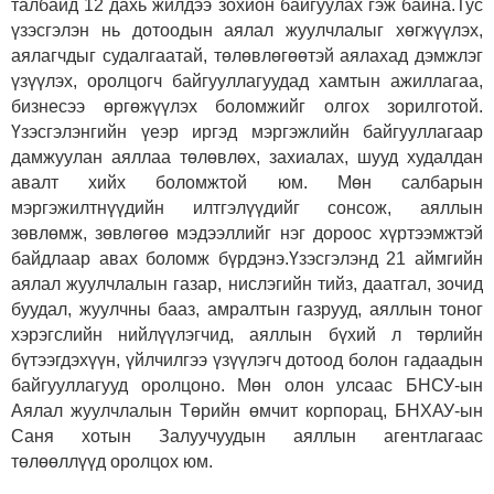
талбайд 12 дахь жилдээ зохион байгуулах гэж байна.
Тус
үзэсгэлэн нь дотоодын аялал жуулчлалыг хөгжүүлэх,
аялагчдыг судалгаатай, төлөвлөгөөтэй аялахад дэмжлэг
үзүүлэх, оролцогч байгууллагуудад хамтын ажиллагаа,
бизнесээ өргөжүүлэх боломжийг олгох зорилготой.
Үзэсгэлэнгийн үеэр иргэд мэргэжлийн байгууллагаар
дамжуулан аяллаа төлөвлөх, захиалах, шууд худалдан
авалт хийх боломжтой юм. Мөн салбарын
мэргэжилтнүүдийн илтгэлүүдийг сонсож, аяллын
зөвлөмж, зөвлөгөө мэдээллийг нэг дороос хүртээмжтэй
байдлаар авах боломж бүрдэнэ.
Үзэсгэлэнд 21 аймгийн
аялал жуулчлалын газар, нислэгийн тийз, даатгал, зочид
буудал, жуулчны бааз, амралтын газрууд, аяллын тоног
хэрэгслийн нийлүүлэгчид, аяллын бүхий л төрлийн
бүтээгдэхүүн, үйлчилгээ үзүүлэгч дотоод болон гадаадын
байгууллагууд оролцоно. Мөн олон улсаас БНСУ-ын
Аялал жуулчлалын Төрийн өмчит корпорац, БНХАУ-ын
Саня хотын Залуучуудын аяллын агентлагаас
төлөөллүүд оролцох юм.