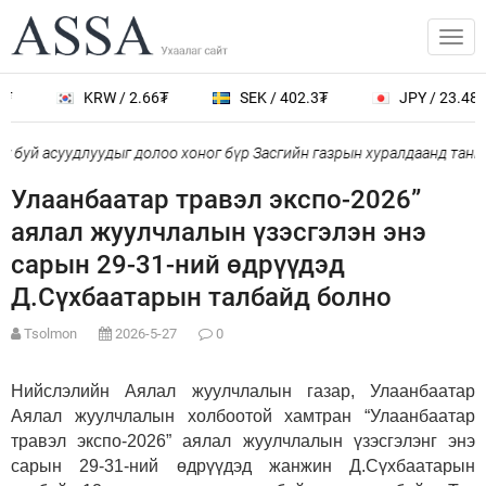
₮
KRW / 2.66₮
SEK / 402.3₮
JPY / 23.48₮
 буй асуудлуудыг долоо хоног бүр Засгийн газрын хуралдаанд тани
Улаанбаатар травэл экспо-2026”
аялал жуулчлалын үзэсгэлэн энэ
сарын 29-31-ний өдрүүдэд
Д.Сүхбаатарын талбайд болно
Tsolmon
2026-5-27
0
Нийслэлийн Аялал жуулчлалын газар, Улаанбаатар
Аялал жуулчлалын холбоотой хамтран “Улаанбаатар
травэл экспо-2026” аялал жуулчлалын үзэсгэлэнг энэ
сарын 29-31-ний өдрүүдэд жанжин Д.Сүхбаатарын