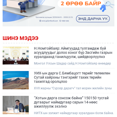
ШИНЭ МЭДЭЭ
Н.Номтойбаяр: Аймгуудад тулгамдаж буй
асуудлуудыг долоо хоног бүр Засгийн газрын
хуралдаанд танилцуулж, шийдвэрлүүлнэ
Монгол Улсын Шадар сайд Н.Номтойбаяр өнөөдөр
Өмнөговь, Дундговь аймагт ажиллалаа. Ерөнхий
сайдын 10 дугаар албан даалгавар, Улсын Онцгой
УИХ-ын дарга С.Бямбацогт төрийг төлөөлөн
комиссын даргын 3 дугаар тушаалын хүрээнд
Сутай хайрхны тэнгэрийг тахих төрийн
Өмнөговь аймагт байгаль орчин, уул уурхайн 358
тахилгад оролцлоо
зөрчил илрүүлж, 200 гаруйг нь арилгуулаад байна.
XVII жарны “Сүрээр дарагч” гал морин жилийн зуны
адаг хөхөгчин хонь сарын 23-ны өлзий дэмбэрэлтэй
өдөр /2026.08.06/ Сутай хайрхны тэнгэрийг тайх
“Хотын дарга сонсож байна” 150150 тусгай
төрийн тахилга боллоо.
дугаарыг наймдугаар сарын 14-нөөс
ажиллуулж эхэлнэ
НИТХ-ын ээлжит наймдугаар хуралдаан болж байна.