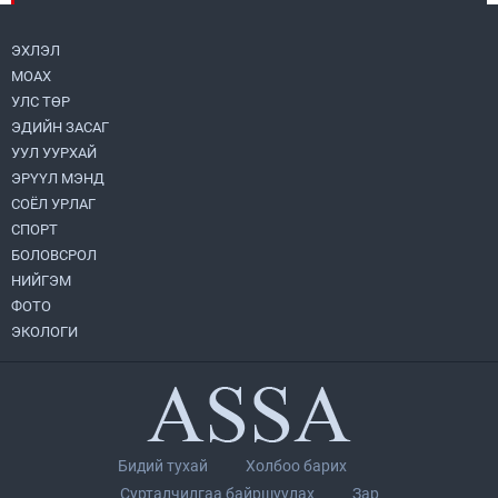
2026.07.31
ЭХЛЭЛ
МОАХ
Хөвсгөл нуурын их цэвэрлэгээний аяны
хүрээнд 301 тонн хог хаягдлыг
УЛС ТӨР
төвлөрүүлжээ
ЭДИЙН ЗАСАГ
2026.07.31
УУЛ УУРХАЙ
ЭРҮҮЛ МЭНД
ЦАНХИЙН ЗҮҮН УУРХАЙН ГЭРЭЭТ
КОМПАНИУДАД ХӨНДЛӨНГИЙН АУДИТ
СОЁЛ УРЛАГ
ХИЙВ
СПОРТ
2026.07.31
БОЛОВСРОЛ
НИЙГЭМ
Бүсчилсэн хөгжил, гамшгийн эрсдэлийг
ФОТО
бууруулах чиглэлээр НҮБ-тай хамтын
ажиллагаагаа өргөжүүлэхээр санал
ЭКОЛОГИ
солилцлоо
2026.07.31
Ирэх 10 хоногийн цаг агаарын
урьдчилсан төлөв
2026.07.31
Бидий тухай
Холбоо барих
Орон нутгийн Биеийн тамир, спортын
Сурталчилгаа байршуулах
Зар