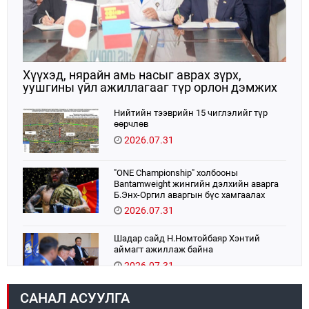
Хүүхэд, нярайн амь насыг аврах зүрх,
уушгины үйл ажиллагааг түр орлон дэмжих
ЭКМО технологийг ЭХЭМҮТ-д нэвтрүүлнэ
Нийтийн тээврийн 15 чиглэлийг түр
өөрчлөв
2026.07.31
"ONE Championship" холбооны
Bantamweight жингийн дэлхийн аварга
Б.Энх-Оргил аваргын бүс хамгаалах
тулаанаа өнөөдөр хийнэ.
2026.07.31
Шадар сайд Н.Номтойбаяр Хэнтий
аймагт ажиллаж байна
2026.07.31
САНАЛ АСУУЛГА
Авто зам шинээр барина