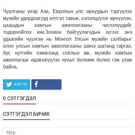
Чуулганы үеэр Ази, Европын улс орнуудын тэргүүлэх
музейн удирдлагууд илтгэл тавьж, хэлэлцүүлэг өрнүүлэн,
цаашдын хамтын ажиллагааны чиглэлүүдийг
тодорхойлох юм.Зохион байгуулагчдын зүгээс энэ
удаагийн чуулган нь Монгол Улсын музейн салбарыг
олон улсын хамтын ажиллагааны шинэ шатанд гаргах,
бүс нутгийн хэмжээнд соёлын өв, музейн хамтын
ажиллагааг идэвхжүүлэх чухал боломж болно гэж үзэж
байна.
ЖИРГЭХ
0 СЭТГЭГДЭЛ
СЭТГЭГДЭЛ БИЧИХ