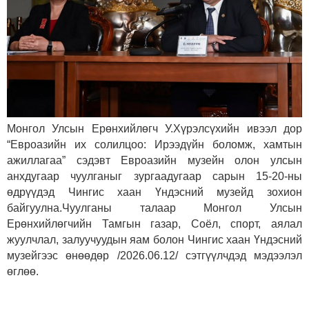
Монгол Улсын Ерөнхийлөгч У.Хүрэлсүхийн ивээл дор
“Евроазийн их солилцоо: Ирээдүйн боломж, хамтын
ажиллагаа” сэдэвт Евроазийн музейн олон улсын
анхдугаар чуулганыг зургаадугаар сарын 15-20-ны
өдрүүдэд Чингис хаан Үндэсний музейд зохион
байгуулна.Чуулганы талаар Монгол Улсын
Ерөнхийлөгчийн Тамгын газар, Соёл, спорт, аялал
жуулчлал, залуучуудын яам болон Чингис хаан Үндэсний
музейгээс өнөөдөр /2026.06.12/ сэтгүүлчдэд мэдээлэл
өглөө.