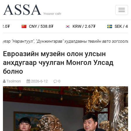
.0₮
CNY / 538.8₮
KRW / 2.67₮
SEK / 401.
еэр "Нарантуул", "Дүнжингарав" худалдааны төвийн авто зогсоолыг 
Евроазийн музейн олон улсын
анхдугаар чуулган Монгол Улсад
болно
Tsolmon
2026-6-12
0