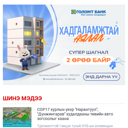
ШИНЭ МЭДЭЭ
COP17 хурлын үеэр "Нарантуул",
"Дүнжингарав" худалдааны төвийн авто
зогсоолыг хаана
“Цөлжилттэй тэмцэх тухай НҮБ-ын конвенцын