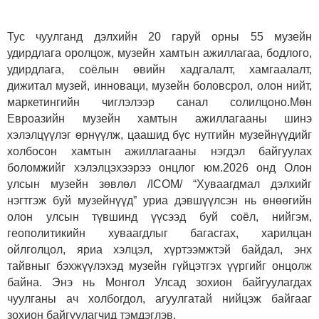
Тус чуулганд дэлхийн 20 гаруй орны 55 музейн
удирдлага оролцож, музейн хамтын ажиллагаа, бодлого,
удирдлага, соёлын өвийн хадгалалт, хамгаалалт,
дижитал музей, инноваци, музейн боловсрол, олон нийт,
маркетингийн чиглэлээр санал солилцоно.Мөн
Евроазийн музейн хамтын ажиллагааны шинэ
хэлэлцүүлэг өрнүүлж, цаашид бүс нутгийн музейнүүдийг
холбосон хамтын ажиллагааны нэгдэл байгуулах
боломжийг хэлэлцэхээрээ онцлог юм.2026 онд Олон
улсын музейн зөвлөл /ICOM/ “Хуваагдмал дэлхийг
нэгтгэж буй музейнүүд” уриа дэвшүүлсэн нь өнөөгийн
олон улсын түвшинд үүсээд буй соёл, нийгэм,
геополитикийн хуваагдлыг багасгах, харилцан
ойлголцол, яриа хэлцэл, хүртээмжтэй байдал, энх
тайвныг бэхжүүлэхэд музейн гүйцэтгэх үүргийг онцолж
байна. Энэ нь Монгол Улсад зохион байгуулагдах
чуулганы ач холбогдол, агуулгатай нийцэж байгааг
зохион байгуулагчид тэмдэглэв.