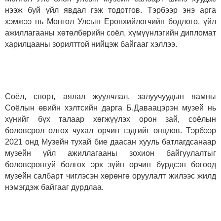
нээж буй үйл явдал гэж тодотгов. Тэрбээр энэ арга
хэмжээ нь Монгол Улсын Ерөнхийлөгчийн бодлого, үйл
ажиллагааны хөтөлбөрийн соёл, хүмүүнлэгийн дипломат
харилцааны зорилттой нийцэж байгааг хэллээ.
Соёл, спорт, аялал жуулчлал, залуучуудын яамны
Соёлын өвийн хэлтсийн дарга Б.Даваацэрэн музей нь
хүнийг бүх талаар хөгжүүлэх орон зай, соёлын
боловсрол олгох чухал орчин гэдгийг онцлов. Тэрбээр
2021 онд Музейн тухай бие даасан хууль батлагдсанаар
музейн үйл ажиллагааны зохион байгуулалтыг
боловсронгуй болгох эрх зүйн орчин бүрдсэн бөгөөд
музейн салбарт чиглэсэн хөрөнгө оруулалт жилээс жилд
нэмэгдэж байгааг дурдлаа.