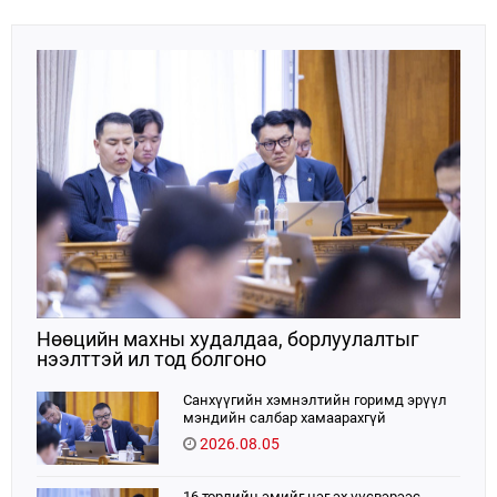
хоёрдугаарт эрэмбэлэгддэг.Е
Нөөцийн махны худалдаа, борлуулалтыг
нээлттэй ил тод болгоно
Санхүүгийн хэмнэлтийн горимд эрүүл
мэндийн салбар хамаарахгүй
2026.08.05
16 төрлийн эмийг нэг эх үүсвэрээс