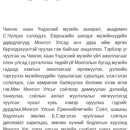
Чингис хаан Үндэсний музейн захирал, академич
С.Чулуун хэлэхдээ, Евроазийн шилдэг музейнүүдийн
удирдлагууд Монгол Улсад анх удаа ийм өргөн
бүрэлдэхүүнтэй чуулах гэж байгааг онцоллоо. Тэрбээр уг
чуулган нь Чингис хаан Үндэсний музейн үйл ажиллагааг
олон улсад сурталчлах төдийгүй Монголын бусад музейн
гадаад хамтын ажиллагааг өргөжүүлэх, дэлхийн
тэргүүлэх музейнүүдийн туршлагаас суралцах, үзэсгэлэн
солилцох, сан хөмрөгөө баяжуулах боломж нээж өгнө
гэв.Мөн Монгол Улсыг соёлоор дамжуулан дэлхийд
таниулах, соёлын аялал жуулчлалыг хөгжүүлэхэд
чуулган чухал хувь нэмэр оруулна гэдгийг
дурдлаа.Монгол Улсын Ерөнхийлөгчийн Соёл, шашны
бодлогын зөвлөх Б.Сэргэлэн чуулганыг соёлын
дипломат харилцаа, зөөлөн хүчний бодлогын хүрээнд
Монгол Улс олон улсын музейн салбарт шинэ хуудас