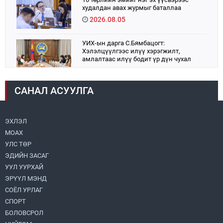
худалдан авах журмыг баталлаа
2026.08.05
УИХ-ын дарга С.Бямбацогт:
Хэлэлцүүлгээс илүү хэрэгжилт,
амлалтаас илүү бодит үр дүн чухал
2026.08.04
САНАЛ АСУУЛГА
Монголбанк 7 дугаар сард 1,439.2 кг үнэт
металл худалдан авлаа
2026.08.05
ЭХЛЭЛ
МОАХ
Монгол Улс “COP17”-д “Тал хээрийн
төлөвлөгөө”-гөө танилцуулна
УЛС ТӨР
2026.08.05
ЭДИЙН ЗАСАГ
УУЛ УУРХАЙ
Нийслэлийн Засаг дарга бөгөөд
ЭРҮҮЛ МЭНД
Улаанбаатар хотын Захирагч
СОЁЛ УРЛАГ
Б.Пүрэвдагва ХУД-ийн 12,13, 14-р
хорооны үер, усны эрсдэлтэй цэгүүдэд
СПОРТ
2026.08.04
ажиллалаа
БОЛОВСРОЛ