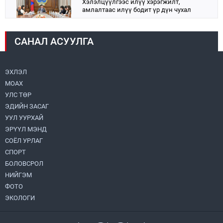
Хэлэлцүүлгээс илүү хэрэгжилт,
амлалтаас илүү бодит үр дүн чухал
2026.08.04
САНАЛ АСУУЛГА
Монголбанк 7 дугаар сард 1,439.2 кг үнэт
металл худалдан авлаа
2026.08.05
ЭХЛЭЛ
МОАХ
Монгол Улс “COP17”-д “Тал хээрийн
төлөвлөгөө”-гөө танилцуулна
УЛС ТӨР
2026.08.05
ЭДИЙН ЗАСАГ
УУЛ УУРХАЙ
Нийслэлийн Засаг дарга бөгөөд
ЭРҮҮЛ МЭНД
Улаанбаатар хотын Захирагч
СОЁЛ УРЛАГ
Б.Пүрэвдагва ХУД-ийн 12,13, 14-р
хорооны үер, усны эрсдэлтэй цэгүүдэд
СПОРТ
2026.08.04
ажиллалаа
БОЛОВСРОЛ
НИЙГЭМ
УИХ-ын асуулгын цагийг гурван удаа
зохион байгуулж, гишүүдийн асуултыг
ФОТО
Ерөнхий сайдад хүргүүлж, цахим
ЭКОЛОГИ
хуудаст байршуулжээ
2026.08.04
Улаанбаатарт өдөртөө 28 хэм дулаан