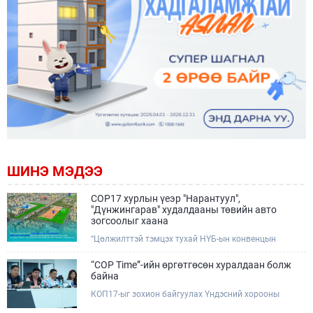
ШИНЭ МЭДЭЭ
COP17 хурлын үеэр "Нарантуул",
"Дүнжингарав" худалдааны төвийн авто
зогсоолыг хаана
“Цөлжилттэй тэмцэх тухай НҮБ-ын конвенцын
Талуудын 17 дугаар Бага хурал (COP17)” наймдугаар
сарын 17-28-ны өдрүүдэд Улаанбаатар хотод зохион
“COP Time”-ийн өргөтгөсөн хуралдаан болж
байгуулагдана.Хурлын үеэр Нарантуул, Дүнжингарав
байна
худалдааны төвүүдийн авто зогсоолыг түр хааж,
КОП17-ыг зохион байгуулах Үндэсний хорооны
тухайн чиглэлд нийтийн тээврийн хүртээмжийг
Ажлын албанаас хурлын бэлтгэл ажлын явц, уялдаа
нэмэгдүүлнэ.