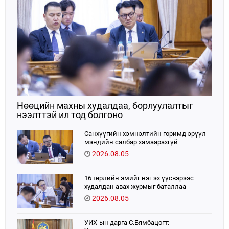
Нөөцийн махны худалдаа, борлуулалтыг
нээлттэй ил тод болгоно
Санхүүгийн хэмнэлтийн горимд эрүүл
мэндийн салбар хамаарахгүй
2026.08.05
16 төрлийн эмийг нэг эх үүсвэрээс
худалдан авах журмыг баталлаа
2026.08.05
УИХ-ын дарга С.Бямбацогт: