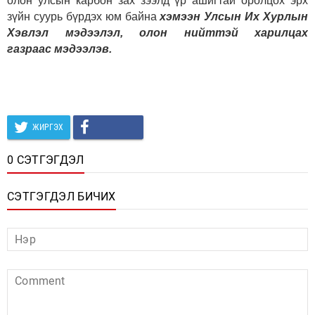
олон улсын карбон зах зээлд үр ашигтай оролцох эрх
зүйн суурь бүрдэх юм байна
хэмээн Улсын Их Хурлын
Хэвлэл мэдээлэл, олон нийттэй харилцах
газраас
мэдээлэв.
ЖИРГЭХ
0 СЭТГЭГДЭЛ
СЭТГЭГДЭЛ БИЧИХ