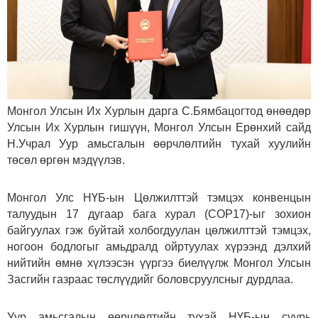
Монгол Улсын Их Хурлын дарга С.Бямбацогтод өнөөдөр
Улсын Их Хурлын гишүүн, Монгол Улсын Ерөнхий сайд
Н.Учрал Уур амьсгалын өөрчлөлтийн тухай хуулийн
төсөл өргөн мэдүүлэв.
Монгол Улс НҮБ-ын Цөлжилттэй тэмцэх конвенцын
талуудын 17 дугаар бага хурал (COP17)-ыг зохион
байгуулах гэж буйтай холбогдуулан цөлжилттэй тэмцэх,
ногоон бодлогыг амьдралд ойртуулах хүрээнд дэлхий
нийтийн өмнө хүлээсэн үүргээ биелүүлж Монгол Улсын
Засгийн газраас төслүүдийг боловсруулсныг дурдлаа.
Уур амьсгалын өөрчлөлтийн тухай НҮБ-ын суурь