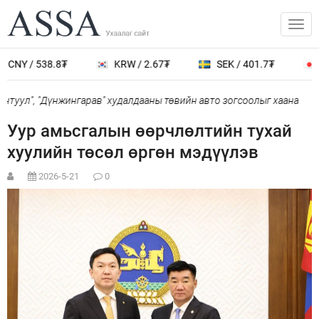
CNY / 538.8₮
KRW / 2.67₮
SEK / 401.7₮
J
туул", "Дүнжингарав" худалдааны төвийн авто зогсоолыг хаана
Уур амьсгалын өөрчлөлтийн тухай
хуулийн төсөл өргөн мэдүүлэв
2026-5-21
0