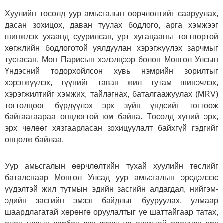
Хуулийн төсөлд уур амьсгалын өөрчлөлтийг сааруулах,
дасан зохицох, даван туулах бодлого, арга хэмжээг
шинжлэх ухаанд суурилсан, урт хугацааны тогтвортой
хөгжлийн бодлоготой уялдуулан хэрэгжүүлэх зарчмыг
тусгасан. Мөн Парисын хэлэлцээр болон Монгол Улсын
Үндэсний тодорхойлсон хувь нэмрийн зорилтыг
хэрэгжүүлэх, түүнийг таван жил тутам шинэчлэх,
хэрэгжилтийг хэмжих, тайлагнах, баталгаажуулах (MRV)
тогтолцоог бүрдүүлэх эрх зүйн үндсийг тогтоож
байгаагаараа онцлогтой юм байна. Төсөлд хүний эрх,
эрх чөлөөг хязгаарласан зохицуулалт байхгүй гэдгийг
онцолж байлаа.
Уур амьсгалын өөрчлөлтийн тухай хуулийн төслийг
баталснаар Монгол Улсад уур амьсгалын эрсдэлээс
үүдэлтэй жил тутмын эдийн засгийн алдагдал, нийгэм-
эдийн засгийн эмзэг байдлыг бууруулах, улмаар
шаардлагатай хөрөнгө оруулалтыг үе шаттайгаар татах,