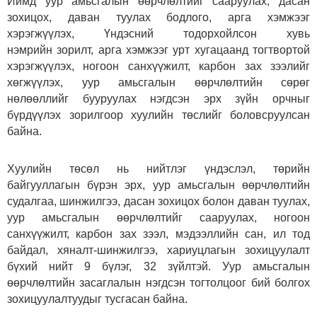
Иймд уур амьсгалын өөрчлөлтийг сааруулах, дасан
зохицох, даван туулах бодлого, арга хэмжээг
хэрэгжүүлэх, Үндэсний тодорхойлсон хувь
нэмрийн зорилт, арга хэмжээг урт хугацаанд тогтвортой
хэрэгжүүлэх, ногоон санхүүжилт, карбон зах зээлийг
хөгжүүлэх, уур амьсгалын өөрчлөлтийн сөрөг
нөлөөллийг бууруулах нэгдсэн эрх зүйн орчныг
бүрдүүлэх зорилгоор хуулийн төслийг боловсруулсан
байна.
Хуулийн төсөл нь нийтлэг үндэслэл, төрийн
байгууллагын бүрэн эрх, уур амьсгалын өөрчлөлтийн
судалгаа, шинжилгээ, дасан зохицох болон даван туулах,
уур амьсгалын өөрчлөлтийг сааруулах, ногоон
санхүүжилт, карбон зах зээл, мэдээллийн сан, ил тод
байдал, хяналт-шинжилгээ, хариуцлагын зохицуулалт
бүхий нийт 9 бүлэг, 32 зүйлтэй. Уур амьсгалын
өөрчлөлтийн засаглалын нэгдсэн тогтолцоог бий болгох
зохицуулалтуудыг тусгасан байна.