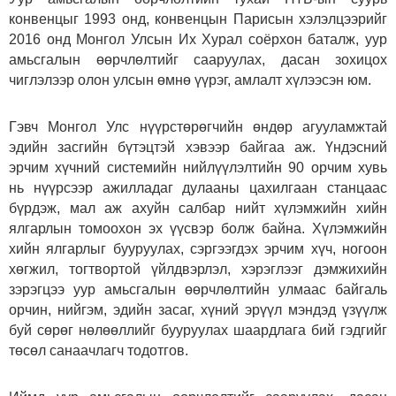
конвенцыг 1993 онд, конвенцын Парисын хэлэлцээрийг
2016 онд Монгол Улсын Их Хурал соёрхон баталж, уур
амьсгалын өөрчлөлтийг сааруулах, дасан зохицох
чиглэлээр олон улсын өмнө үүрэг, амлалт хүлээсэн юм.
Гэвч Монгол Улс нүүрстөрөгчийн өндөр агууламжтай
эдийн засгийн бүтэцтэй хэвээр байгаа аж. Үндэсний
эрчим хүчний системийн нийлүүлэлтийн 90 орчим хувь
нь нүүрсээр ажилладаг дулааны цахилгаан станцаас
бүрдэж, мал аж ахуйн салбар нийт хүлэмжийн хийн
ялгарлын томоохон эх үүсвэр болж байна. Хүлэмжийн
хийн ялгарлыг бууруулах, сэргээгдэх эрчим хүч, ногоон
хөгжил, тогтвортой үйлдвэрлэл, хэрэглээг дэмжихийн
зэрэгцээ уур амьсгалын өөрчлөлтийн улмаас байгаль
орчин, нийгэм, эдийн засаг, хүний эрүүл мэндэд үзүүлж
буй сөрөг нөлөөллийг бууруулах шаардлага бий гэдгийг
төсөл санаачлагч тодотгов.