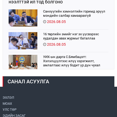
нээлттэй ил тод болгоно
Санхүүгийн хэмнэлтийн горимд эрүүл
мэндийн салбар хамаарахгүй
2026.08.05
16 төрлийн эмийг нэг эх үүсвэрээс
худалдан авах журмыг баталлаа
2026.08.05
УИХ-ын дарга С.Бямбацогт:
Хэлэлцүүлгээс илүү хэрэгжилт,
амлалтаас илүү бодит үр дүн чухал
2026.08.04
САНАЛ АСУУЛГА
Монголбанк 7 дугаар сард 1,439.2 кг үнэт
металл худалдан авлаа
2026.08.05
ЭХЛЭЛ
МОАХ
Монгол Улс “COP17”-д “Тал хээрийн
төлөвлөгөө”-гөө танилцуулна
УЛС ТӨР
2026.08.05
ЭДИЙН ЗАСАГ