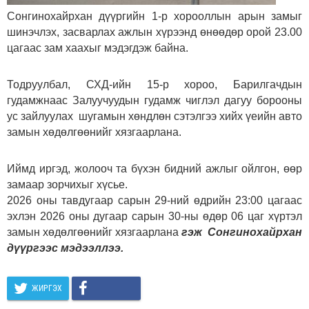
Сонгинохайрхан дүүргийн 1-р хорооллын арын замыг
шинэчлэх, засварлах ажлын хүрээнд өнөөдөр орой 23.00
цагаас зам хаахыг мэдэгдэж байна.
Тодруулбал, СХД-ийн 15-р хороо, Барилгачдын
гудамжнаас Залуучуудын гудамж чиглэл дагуу борооны
ус зайлуулах шугамын хөндлөн сэтэлгээ хийх үеийн авто
замын хөдөлгөөнийг хязгаарлана.
Иймд иргэд, жолооч та бүхэн бидний ажлыг ойлгон, өөр
замаар зорчихыг хүсье.
2026 оны тавдугаар сарын 29-ний өдрийн 23:00 цагаас
эхлэн 2026 оны дугаар сарын 30-ны өдөр 06 цаг хүртэл
замын хөдөлгөөнийг хязгаарлана
гэж Сонгинохайрхан
дүүргээс мэдээллээ.
ЖИРГЭХ