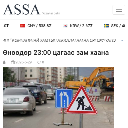
2.0₮
CNY / 538.8₮
KRW / 2.67₮
SEK / 401.
БОИНГ” КОМПАНИТАЙ ХАМТЫН АЖИЛЛАГААГАА ӨРГӨЖҮҮЛНЭ
Н
Өнөөдөр 23:00 цагаас зам хаана
2026-5-29
0