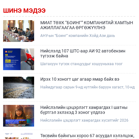
ШИНЭ МЭДЭЭ
МИАТ ТӨХК “БОИНГ” КОМПАНИТАЙ ХАМТЫН
АЖИЛЛАГААГАА ӨРГӨЖҮҮЛНЭ
АНУ-ын “Боинг” компанийн Хойд Ази дахь
арилжааны нисэх онгоцны борлуулалт,
маркетингийн асуудал хариуцсан Дэд ерөнхийлөгч
Жэф Эдвардс тэргүүтэй төлөөлөгчдийг Зам,
Нийслэлд 107 ШТС-аар АИ 92 автобензин
тээврийн сайд Б.Дэлгэрсайхан хүлээн авч уулзав.
түгээж байна
Шатахуун түгээх станцуудыг хошууныхаа тоог
нэмэгдүүлэх үүрэг, чиглэл өгч, ажиллаж байна.
Ирэх 10 хоногт цаг агаар ямар байх вэ
Наймдугаар сарын 9-нд нутгийн баруун хагаст, 10-нд
нутгийн зүүн хагаст, 11-нд нутгийн зүүн өмнөд
хэсгээр ахиухан хэмжээний бороо орох тул
болзошгүй үер, усны аюулаас анхаарна уу.
Нийслэлийн цэцэрлэгт хамрагдах I шатны
бүртгэл эхлэхэд 3 хоног үлдлээ
Нийслэлийн цэцэрлэгт хамрагдах хүсэлтийг 2026
оны 08 сарын 10-ны өдрөөс 08 сарын 23-ны өдрийг
дуустал "E-Mongolia" платформоор дамжуулан
цахимаар хүлээн авна.Хүүхдээ цэцэрлэгт хамруулах
Төсвийн байнгын хороо 67 асуудал хэлэлцэж,