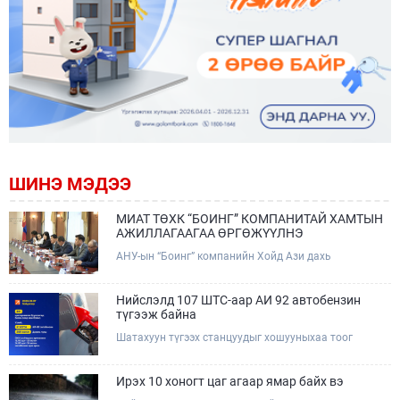
ШИНЭ МЭДЭЭ
МИАТ ТӨХК “БОИНГ” КОМПАНИТАЙ ХАМТЫН
АЖИЛЛАГААГАА ӨРГӨЖҮҮЛНЭ
АНУ-ын “Боинг” компанийн Хойд Ази дахь
арилжааны нисэх онгоцны борлуулалт,
маркетингийн асуудал хариуцсан Дэд ерөнхийлөгч
Жэф Эдвардс тэргүүтэй төлөөлөгчдийг Зам,
Нийслэлд 107 ШТС-аар АИ 92 автобензин
тээврийн сайд Б.Дэлгэрсайхан хүлээн авч уулзав.
түгээж байна
Шатахуун түгээх станцуудыг хошууныхаа тоог
нэмэгдүүлэх үүрэг, чиглэл өгч, ажиллаж байна.
Ирэх 10 хоногт цаг агаар ямар байх вэ