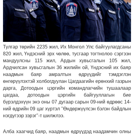
Тулгар төрийн 2235 жил, Их Монгол Улс байгуулагдсаны
820 жил, Үндэсний эрх чөлөө, тусгаар тогтнолоо сэргээн
мандуулсны 115 жил, Ардын хувьсгалын 105 жил,
Ардчилсан хувьсгалын 36 жилийн ой, Үндэсний их баяр
наадмын баяр амралтын өдрүүдийг тэмдэглэн
өнгөрүүлэхтэй холбогдуулан Цагдаагийн ерөнхий газрын
дарга, Дотоодын цэргийн командлагчийн тушаалаар
цагдаа, дотоодын цэргийн байгууллагын бие
бүрэлдэхүүн энэ оны 07 дугаар сарын 09-ний өдрөөс 14-
ний өдрийн 09 цаг хүртэл "Өндөржүүлсэн бэлэн байдлын
нэгдүгээр зэрэг"-т шилжлээ.
Алба хаагчид баяр, наадмын өдрүүдэд наадамчин олны