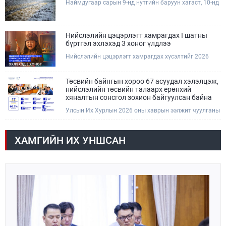
Наймдугаар сарын 9-нд нутгийн баруун хагаст, 10-нд
нутгийн зүүн хагаст, 11-нд нутгийн зүүн өмнөд
хэсгээр ахиухан хэмжээний бороо орох тул
болзошгүй үер, усны аюулаас анхаарна уу.
Нийслэлийн цэцэрлэгт хамрагдах I шатны
бүртгэл эхлэхэд 3 хоног үлдлээ
Нийслэлийн цэцэрлэгт хамрагдах хүсэлтийг 2026
оны 08 сарын 10-ны өдрөөс 08 сарын 23-ны өдрийг
дуустал "E-Mongolia" платформоор дамжуулан
цахимаар хүлээн авна.Хүүхдээ цэцэрлэгт хамруулах
Төсвийн байнгын хороо 67 асуудал хэлэлцэж,
үйлчилгээг авахдаа дараах зүйлсийг анхаарна уу.
нийслэлийн төсвийн талаарх ерөнхий
хяналтын сонсгол зохион байгуулсан байна
Улсын Их Хурлын 2026 оны хаврын ээлжит чуулганы
хугацаанд Төсвийн байнгын хороо эрхлэх
асуудлынхаа хүрээнд хууль санаачлагчаас өргөн
мэдүүлсэн хууль, Улсын Их Хурлын бусад
ХАМГИЙН ИХ УНШСАН
шийдвэрийн төслийг урьдчилан хэлэлцэж санал,
дүгнэлт гарган нэгдсэн хуралдаанд хэлэлцүүлэх,
Улсын Их Хурлын хяналтыг хэрэгжүүлэх, хуульд
тусгайлан заасан асуудлаар Улсын Их Хурлын
тогтоолын төсөл боловсруулах чиг үүргээ
хэрэгжүүлэн ажиллажээ.