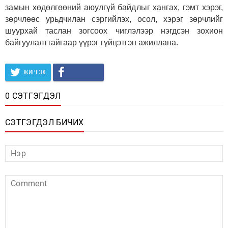
замын хөдөлгөөний аюулгүй байдлыг хангах, гэмт хэрэг,
зөрчлөөс урьдчилан сэргийлэх, осол, хэрэг зөрчлийг
шуурхай таслан зогсоох чиглэлээр нэгдсэн зохион
байгуулалттайгаар үүрэг гүйцэтгэн ажиллана.
ЖИРГЭХ
0 СЭТГЭГДЭЛ
СЭТГЭГДЭЛ БИЧИХ