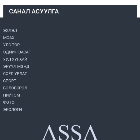
САНАЛ АСУУЛГА
Монголбанк 7 дугаар сард 1,439.2 кг үнэт
металл худалдан авлаа
2026.08.05
ЭХЛЭЛ
МОАХ
Монгол Улс “COP17”-д “Тал хээрийн
төлөвлөгөө”-гөө танилцуулна
УЛС ТӨР
2026.08.05
ЭДИЙН ЗАСАГ
УУЛ УУРХАЙ
УИХ-ын асуулгын цагийг гурван удаа
ЭРҮҮЛ МЭНД
зохион байгуулж, гишүүдийн асуултыг
СОЁЛ УРЛАГ
Ерөнхий сайдад хүргүүлж, цахим
хуудаст байршуулжээ
СПОРТ
2026.08.04
БОЛОВСРОЛ
НИЙГЭМ
Нийслэлийн Засаг дарга бөгөөд
Улаанбаатар хотын Захирагч
ФОТО
Б.Пүрэвдагва ХУД-ийн 12,13, 14-р
ЭКОЛОГИ
хорооны үер, усны эрсдэлтэй цэгүүдэд
2026.08.04
ажиллалаа
Улаанбаатарт өдөртөө 28 хэм дулаан
2026.08.04