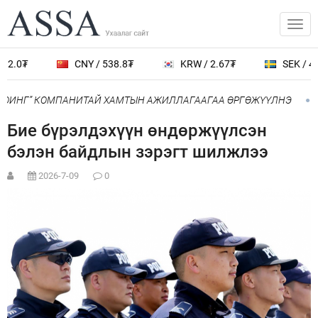
12.0₮
CNY / 538.8₮
KRW / 2.67₮
SEK / 40
БОИНГ” КОМПАНИТАЙ ХАМТЫН АЖИЛЛАГААГАА ӨРГӨЖҮҮЛНЭ
Бие бүрэлдэхүүн өндөржүүлсэн
бэлэн байдлын зэрэгт шилжлээ
2026-7-09
0