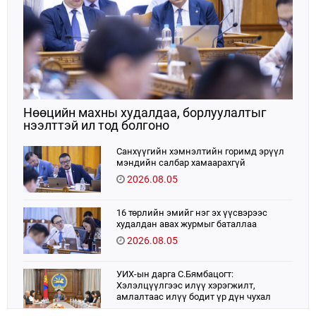
Нөөцийн махны худалдаа, борлуулалтыг
нээлттэй ил тод болгоно
Санхүүгийн хэмнэлтийн горимд эрүүл
мэндийн салбар хамаарахгүй
2026.08.05
16 төрлийн эмийг нэг эх үүсвэрээс
худалдан авах журмыг баталлаа
2026.08.05
УИХ-ын дарга С.Бямбацогт:
Хэлэлцүүлгээс илүү хэрэгжилт,
амлалтаас илүү бодит үр дүн чухал
2026.08.04