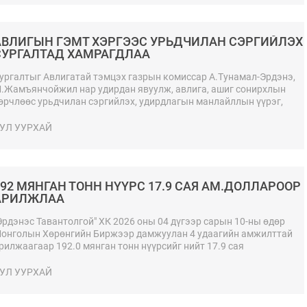
АВЛИГЫН ГЭМТ ХЭРГЭЭС УРЬДЧИЛАН СЭРГИЙЛЭХ
СУРГАЛТАД ХАМРАГДЛАА
ургалтыг Авлигатай тэмцэх газрын комиссар А.Тунамал-Эрдэнэ,
.Жамъянчойжил нар удирдан явуулж, авлига, ашиг сонирхлын
өрчлөөс урьдчилан сэргийлэх, удирдлагын манлайллын үүрэг,
ариуцлагыг нэмэгдүүлэх чиглэлээр мэдлэг, ойлголтыг өгөв.
УЛ УУРХАЙ
192 МЯНГАН ТОНН НҮҮРС 17.9 САЯ АМ.ДОЛЛАРООР
АРИЛЖЛАА
Эрдэнэс Тавантолгой" ХК 2026 оны 04 дүгээр сарын 10-ны өдөр
онголын Хөрөнгийн Биржээр дамжуулан 4 удаагийн амжилттай
рилжаагаар 192.0 мянган тонн нүүрсийг нийт 17.9 сая
м.долларын үнийн дүнтэйгээр БНХАУ-ын боомт хүргэж өгөх
өхцөлөөр арилжааллаа.
УЛ УУРХАЙ