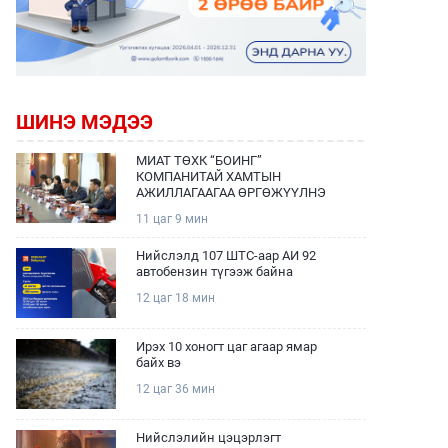
ШИНЭ МЭДЭЭ
МИАТ ТӨХК “БОИНГ”
КОМПАНИТАЙ ХАМТЫН
АЖИЛЛАГААГАА ӨРГӨЖҮҮЛНЭ
11 цаг 9 мин
Нийслэлд 107 ШТС-аар АИ 92
автобензин түгээж байна
12 цаг 18 мин
Ирэх 10 хоногт цаг агаар ямар
байх вэ
12 цаг 36 мин
Нийслэлийн цэцэрлэгт