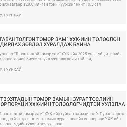
рилжаагаар 128.0 мянган тонн нүүрсийг нийт 10.5 сая
м.долларын үнийн дүнтэйгээр БНХАУ-ын боомт хүргэж өгөх
өхцөлөөр арилжааллаа. "Эрдэнэс Тавантолгой" ХК 2026 оны 04
УЛ УУРХАЙ
үгээр сарын 16-ны өдөр Монголын Хөрөнгийн Биржээр дамжуулан
 удаагийн амжилттай арилжаагаар 128.0 мянган тонн нүүрсийг
ийт 10.5 сая ам.долларын үнийн дүнтэйгээр БНХАУ-ын боомт
үргэж өгөх нөхцөлөөр арилжааллаа.
“ТАВАНТОЛГОЙ ТӨМӨР ЗАМ” ХХК-ИЙН ТӨЛӨӨЛӨН
УДИРДАХ ЗӨВЛӨЛ ХУРАЛДАЖ БАЙНА
урлаар “Тавантолгой төмөр зам” ХХК-ийн 2025 оны гүйцэтгэлийн
өлөвлөгөөний биелэлт, үйл ажиллагааны тайлан,
УЛ УУРХАЙ
ТТЗ:ХЯТАДЫН ТӨМӨР ЗАМЫН ЗУРАГ ТӨСЛИЙН
КОРПОРАЦИ ХХК-ИЙН ТӨЛӨӨЛӨГЧИДТЭЙ УУЛЗЛАА
Тавантолгой төмөр зам” ХХК-ийн гүйцэтгэх захирал Х.Пүрэвжаргал
нөөдөр Хятадын төмөр замын зураг төслийн корпораци ХХК-ийн
өлөөлөгчдийг хүлээн авч уулзлаа.