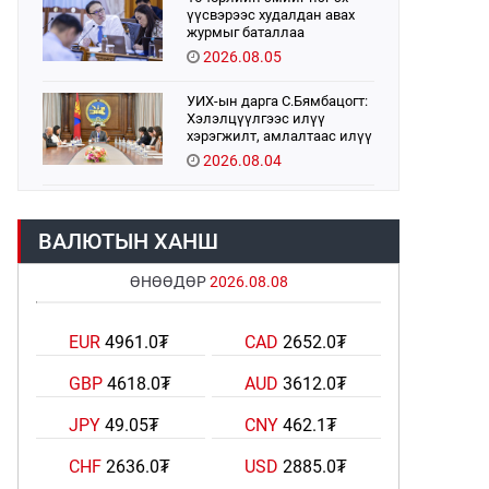
үүсвэрээс худалдан авах
журмыг баталлаа
2026.08.05
УИХ-ын дарга С.Бямбацогт:
Хэлэлцүүлгээс илүү
хэрэгжилт, амлалтаас илүү
бодит үр дүн чухал
2026.08.04
Монголбанк 7 дугаар сард
1,439.2 кг үнэт металл
ВАЛЮТЫН ХАНШ
худалдан авлаа
2026.08.05
ӨНӨӨДӨР
2026.08.08
Монгол Улс “COP17”-д “Тал
хээрийн төлөвлөгөө”-гөө
EUR
4961.0₮
CAD
2652.0₮
танилцуулна
2026.08.05
GBP
4618.0₮
AUD
3612.0₮
УИХ-ын асуулгын цагийг
JPY
49.05₮
CNY
462.1₮
гурван удаа зохион
байгуулж, гишүүдийн
асуултыг Ерөнхий сайдад
CHF
2636.0₮
USD
2885.0₮
2026.08.04
хүргүүлж, цахим хуудаст