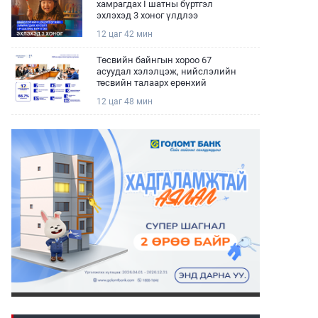
хамрагдах I шатны бүртгэл
эхлэхэд 3 хоног үлдлээ
12 цаг 42 мин
Төсвийн байнгын хороо 67
асуудал хэлэлцэж, нийслэлийн
төсвийн талаарх ерөнхий
хяналтын сонсгол зохион
12 цаг 48 мин
байгуулсан байна