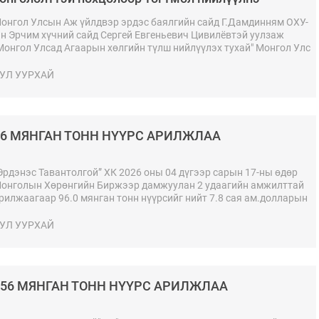
онгол Улсын Аж үйлдвэр эрдэс баялгийн сайд Г.Дамдинням ОХУ-
н Эрчим хүчний сайд Сергей Евгеньевич Цивилёвтэй уулзаж
Монгол Улсад Агаарын хөлгийн түлш нийлүүлэх тухай" Монгол Улс
олон Оросын Холбооны Улсын Засгийн газар хоорондын
элэлцээрийн нэмэлт протоколд гарын үсэг зурлаа.
УЛ УУРХАЙ
96 МЯНГАН ТОНН НҮҮРС АРИЛЖЛАА
Эрдэнэс Тавантолгой” ХК 2026 оны 04 дүгээр сарын 17-ны өдөр
онголын Хөрөнгийн Биржээр дамжуулан 2 удаагийн амжилттай
рилжаагаар 96.0 мянган тонн нүүрсийг нийт 7.8 сая ам.долларын
нийн дүнтэйгээр БНХАУ-ын боомт хүргэж өгөх нөхцөлөөр
рилжааллаа.
УЛ УУРХАЙ
256 МЯНГАН ТОНН НҮҮРС АРИЛЖЛАА