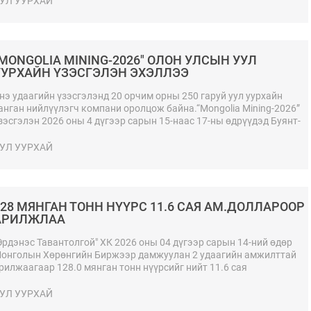
УЛ УУРХАЙ
"MONGOLIA MINING-2026" ОЛОН УЛСЫН УУЛ
УУРХАЙН ҮЗЭСГЭЛЭН ЭХЭЛЛЭЭ
нэ удаагийн үзэсгэлэнд 20 орчим орны 250 гаруй уул уурхайн
анган нийлүүлэгч компани оролцож байна.“Mongolia Mining-2026”
зэсгэлэн 2026 оны 4 дүгээр сарын 15-наас 17-ны өдрүүдэд Буянт-
хаа спорт ордонд үргэлжилнэ.
УЛ УУРХАЙ
128 МЯНГАН ТОНН НҮҮРС 11.6 САЯ АМ.ДОЛЛАРООР
АРИЛЖЛАА
Эрдэнэс Тавантолгой" ХК 2026 оны 04 дүгээр сарын 14-ний өдөр
онголын Хөрөнгийн Биржээр дамжуулан 2 удаагийн амжилттай
рилжаагаар 128.0 мянган тонн нүүрсийг нийт 11.6 сая
м.долларын үнийн дүнтэйгээр БНХАУ-ын боомт хүргэж өгөх
өхцөлөөр арилжааллаа.
УЛ УУРХАЙ