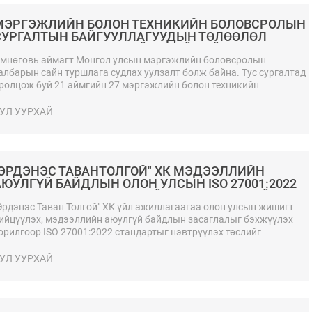
МЭРГЭЖЛИЙН БОЛОН ТЕХНИКИЙН БОЛОВСРОЛЫН
СУРГАЛТЫН БАЙГУУЛЛАГУУДЫН ТӨЛӨӨЛӨЛ
"ЭРДЭНЭС ТАВАНТОЛГОЙ" ХК-ИЙН ҮЙЛ
АЖИЛЛАГААТАЙ ТАНИЛЦЛАА
мнөговь аймагт Монгол улсын мэргэжлийн боловсролын
албарын сайн туршлага судлах уулзалт болж байна. Тус сургалтад
ролцож буй 21 аймгийн 27 мэргэжлийн болон техникийн
оловсролын сургуулийн багш, ажилтан, удирдлагуудын төлөөлөл
Эрдэнэс Тавантолгой” ХК-ийн үйл ажиллагаа, нүүрс баяжуулах
УЛ УУРХАЙ
йлдвэрийн бүтээн байгуулалттай танилцаж харилцан туршлага
олилцлоо.
"ЭРДЭНЭС ТАВАНТОЛГОЙ" ХК МЭДЭЭЛЛИЙН
АЮУЛГҮЙ БАЙДЛЫН ОЛОН УЛСЫН ISO 27001:2022
СТАНДАРТЫГ АМЖИЛТТАЙ НЭВТРҮҮЛЖ БАЙНА
Эрдэнэс Таван Толгой" ХК үйл ажиллагаагаа олон улсын жишигт
ийцүүлэх, мэдээллийн аюулгүй байдлын засаглалыг бэхжүүлэх
орилгоор ISO 27001:2022 стандартыг нэвтрүүлэх төслийг
мжилттай хэрэгжүүлж байна.
УЛ УУРХАЙ