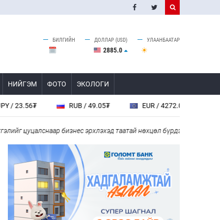
БИЛГИЙН
ДОЛЛАР (USD)
УЛААНБААТАР
2885.0
НИЙГЭМ
ФОТО
ЭКОЛОГИ
RUB / 49.05₮
EUR / 4272.0₮
CHF / 4618.0₮
лснаар бизнес эрхлэхэд таатай нөхцөл бүрдэнэ
Н.Номтойбаяр: 