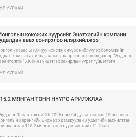
УЛ УУРХАЙ
онголын коксжих нүүрсийг Энэтхэгийн компани
удалдан авах сонирхлоо илэрхийлжээ
онгол Улсаас БНЭУ-руу коксжих нүүрс нийлүүлэх боломжийг
удлах, хамтын ажиллагааны талаар санал солилцохоор “Эрдэнэс
авантолгой” ХК-ийн Гүйцэтгэх захирлын үүрэг гүйцэтгэгч
.Цэрэнсамбуу Монгол Улс дахь Энэтхэг Улсын Элчин сайдын
амны Улс төр, худалдаа хариуцсан Хоёрдугаар нарийн бичгийн
УЛ УУРХАЙ
арга Сүкбир болон БНЭУ-ын Steel Authority of India limited (SAIL)
омпанийн төлөөлөгчидтэй уулзалт хийлээ.
115.2 МЯНГАН ТОНН НҮҮРС АРИЛЖЛАА
Эрдэнэс Тавантолгой" ХК 2026 оны 04 дүгээр сарын 15-ны өдөр
онголын Хөрөнгийн Биржээр дамжуулан 3 удаагийн амжилттай
рилжаагаар 115.2 мянган тонн нүүрсийг нийт 11.2 сая
м.долларын үнийн дүнтэйгээр БНХАУ-ын боомт хүргэж өгөх
өхцөлөөр арилжааллаа.