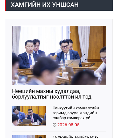
ХАМГИЙН ИХ УНШСАН
Нөөцийн махны худалдаа,
борлуулалтыг нээлттэй ил тод
болгоно
Санхүүгийн хэмнэлтийн
горимд эрүүл мэндийн
салбар хамаарахгүй
2026.08.05
16 төрлийн эмийг нэг эх