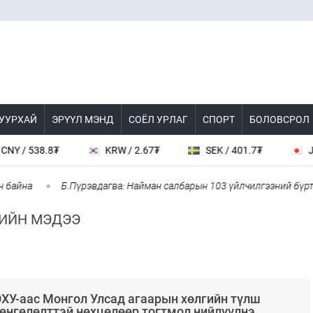
 УУРХАЙ
ЭРҮҮЛ МЭНД
СОЁЛ УРЛАГ
СПОРТ
БОЛОВСРОЛ
KRW / 2.67₮
SEK / 401.7₮
JPY / 23.56₮
Б.Пүрэвдагва: Найман салбарын 103 үйлчилгээний бүртгэлийг цуца
ИЙН МЭДЭЭ
ХУ-аас Монгол Улсад агаарын хөлгийн түлш
өнгөлөлттэй нөхцөлөөр тогтмол нийлүүлнэ