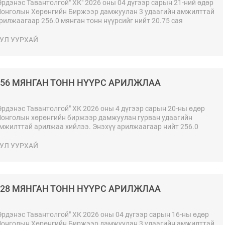
Эрдэнэс Тавантолгой" ХК" 2026 оны 04 дүгээр сарын 21-ний өдөр
онголын Хөрөнгийн Биржээр дамжуулан 3 удаагийн амжилттай
рилжаагаар 256.0 мянган тонн нүүрсийг нийт 20.75 сая
м.долларын үнийн дүнтэйгээр БНХАУ-ын боомт хүргэж өгөх
өхцөлөөр арилжааллаа.1/3 коксжих нүүрс- 64.0 мянган тонн, 81.8
УЛ УУРХАЙ
м.доллароор арилжаалж нийт 5.2 сая ам.долларын үнийн
үнтэйгээр амжилттай хэлцэл хийгдлээ.
256 МЯНГАН ТОНН НҮҮРС АРИЛЖЛАА
Эрдэнэс Тавантолгой" ХК 2026 оны 4 дүгээр сарын 20-ны өдөр
онголын хөрөнгийн биржээр дамжуулан гурван удаагийн
мжилттай арилжаа хийлээ. Энэхүү арилжаагаар нийт 256.0
янган тонн нүүрсийг 22.3 сая ам.доллароор, БНХАУ-ын боомтод
үргэж өгөх нөхцөлөөр борлуулав.
УЛ УУРХАЙ
128 МЯНГАН ТОНН НҮҮРС АРИЛЖЛАА
Эрдэнэс Тавантолгой" ХК 2026 оны 04 дүгээр сарын 16-ны өдөр
онголын Хөрөнгийн Биржээр дамжуулан 3 удаагийн амжилттай