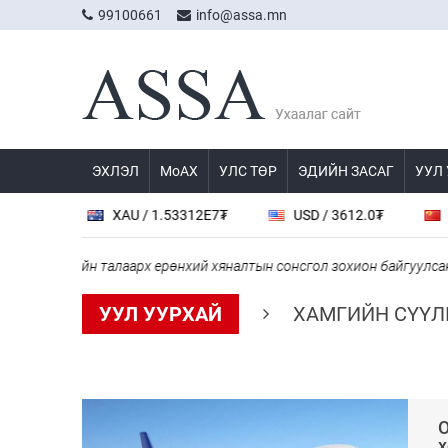
99100661
info@assa.mn
ЭХЛЭЛ
МоАХ
УЛС ТӨР
ЭДИЙН ЗАСАГ
УУЛ
XAU / 1.53312E7₮
USD / 3612.0₮
CNY / 538.8₮
ийн талаарх ерөнхий хяналтын сонсгол зохион байгуулсан байна
УУЛ УУРХАЙ
ХАМГИЙН СҮҮЛ
О
х