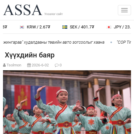
8₮
KRW / 2.67₮
SEK / 401.7₮
JPY / 23.56
нжингарав" худалдааны төвийн авто зогсоолыг хаана
“COP Time
Хүүхдийн баяр
Tsolmon
2026-6-02
0