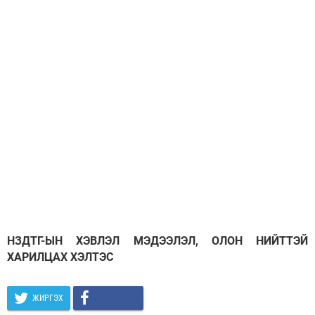
НЗДТГ-ЫН ХЭВЛЭЛ МЭДЭЭЛЭЛ, ОЛОН НИЙТТЭЙ
ХАРИЛЦАХ ХЭЛТЭС
ЖИРГЭХ