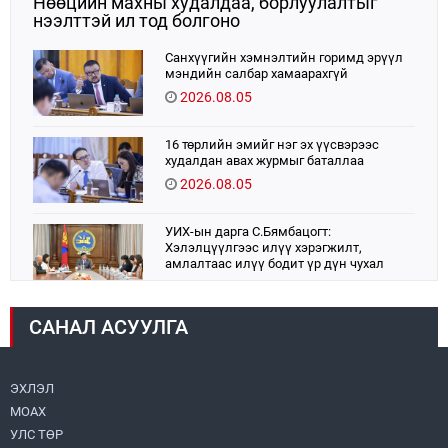
Нөөцийн махны худалдаа, борлуулалтыг
нээлттэй ил тод болгоно
Санхүүгийн хэмнэлтийн горимд эрүүл
мэндийн салбар хамаарахгүй
2026.08.05
16 төрлийн эмийг нэг эх үүсвэрээс
худалдан авах журмыг баталлаа
2026.08.05
УИХ-ын дарга С.Бямбацогт:
Хэлэлцүүлгээс илүү хэрэгжилт,
амлалтаас илүү бодит үр дүн чухал
2026.08.04
САНАЛ АСУУЛГА
Монголбанк 7 дугаар сард 1,439.2 кг үнэт
металл худалдан авлаа
2026.08.05
ЭХЛЭЛ
МОАХ
Монгол Улс “COP17”-д “Тал хээрийн
төлөвлөгөө”-гөө танилцуулна
УЛС ТӨР