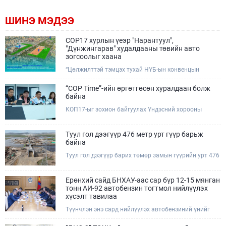
ШИНЭ МЭДЭЭ
COP17 хурлын үеэр "Нарантуул",
"Дүнжингарав" худалдааны төвийн авто
зогсоолыг хаана
“Цөлжилттэй тэмцэх тухай НҮБ-ын конвенцын
Талуудын 17 дугаар Бага хурал (COP17)” наймдугаар
сарын 17-28-ны өдрүүдэд Улаанбаатар хотод зохион
“COP Time”-ийн өргөтгөсөн хуралдаан болж
байгуулагдана.Хурлын үеэр Нарантуул, Дүнжингарав
байна
худалдааны төвүүдийн авто зогсоолыг түр хааж,
КОП17-ыг зохион байгуулах Үндэсний хорооны
тухайн чиглэлд нийтийн тээврийн хүртээмжийг
Ажлын албанаас хурлын бэлтгэл ажлын явц, уялдаа
нэмэгдүүлнэ.
холбоог хангах хүрээнд Бямба гараг бүр “COP Time”
дотоод хуралдааныг тогтмол зохион байгуулж ирсэн
Туул гол дээгүүр 476 метр урт гүүр барьж
билээ.Өнөөдөр “COP Time”-ийн сүүлийн хуралдааныг
байна
өргөтгөсөн хэлбэрээр зохион байгуулж байгаа
Туул гол дээгүүр барих төмөр замын гүүрийн урт 476
бөгөөд үүнд Үндэсний хорооны дэргэдэх дэд
метр бөгөөд барилгын ажил ид өрнөж байна.Энэ
хороодын гишүүд оролцож байна.
хэсэгт баригдах бетонон гүүр нь төмөр замын
хөдөлгөөнийг найдвартай, тасралтгүй нэвтрүүлэх
Ерөнхий сайд БНХАУ-аас сар бүр 12-15 мянган
чухал байгууламж бөгөөд уг ажлыг "Очирням" ХХК,
тонн АИ-92 автобензин тогтмол нийлүүлэх
"Тэргүүн саруул зам" ХХК, "Хотгорзам" ХХК зэрэг
хүсэлт тавилаа
таван компани гүйцэтгэж байна.
Түүнчлэн энэ сард нийлүүлэх автобензиний үнийг
олон улсын зах зээлийн ханшаас өндөр, үнийг
бууруулах боломжийг судлахыг хүслээ. Тэрбээр