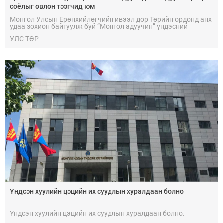
соёлыг өвлөн тээгчид юм
Монгол Улсын Ерөнхийлөгчийн ивээл дор Төрийн ордонд анх
удаа зохион байгуулж буй “Монгол адуучин” үндэсний
чуулганд 21 аймаг, сумдын 800 адуучин оролцож байна.
УЛС ТӨР
Үндсэн хуулийн цэцийн их суудлын хуралдаан болно
Үндсэн хуулийн цэцийн их суудлын хуралдаан болно.