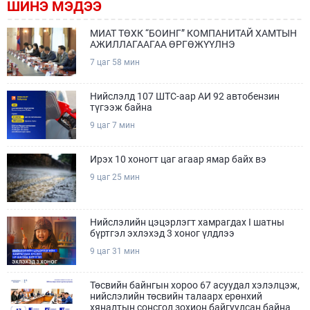
ШИНЭ МЭДЭЭ
МИАТ ТӨХК “БОИНГ” КОМПАНИТАЙ ХАМТЫН
АЖИЛЛАГААГАА ӨРГӨЖҮҮЛНЭ
7 цаг 58 мин
Нийслэлд 107 ШТС-аар АИ 92 автобензин
түгээж байна
9 цаг 7 мин
Ирэх 10 хоногт цаг агаар ямар байх вэ
9 цаг 25 мин
Нийслэлийн цэцэрлэгт хамрагдах I шатны
бүртгэл эхлэхэд 3 хоног үлдлээ
9 цаг 31 мин
Төсвийн байнгын хороо 67 асуудал хэлэлцэж,
нийслэлийн төсвийн талаарх ерөнхий
хяналтын сонсгол зохион байгуулсан байна