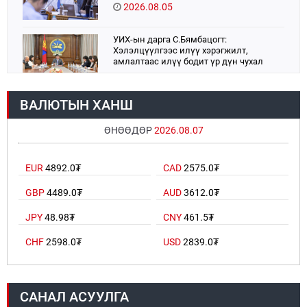
2026.08.05
УИХ-ын дарга С.Бямбацогт:
Хэлэлцүүлгээс илүү хэрэгжилт,
амлалтаас илүү бодит үр дүн чухал
2026.08.04
ВАЛЮТЫН ХАНШ
Монголбанк 7 дугаар сард 1,439.2 кг үнэт
металл худалдан авлаа
ӨНӨӨДӨР
2026.08.07
2026.08.05
Монгол Улс “COP17”-д “Тал хээрийн
EUR
4892.0₮
CAD
2575.0₮
төлөвлөгөө”-гөө танилцуулна
2026.08.05
GBP
4489.0₮
AUD
3612.0₮
JPY
48.98₮
CNY
461.5₮
УИХ-ын асуулгын цагийг гурван удаа
зохион байгуулж, гишүүдийн асуултыг
CHF
2598.0₮
USD
2839.0₮
Ерөнхий сайдад хүргүүлж, цахим
хуудаст байршуулжээ
2026.08.04
Улаанбаатарт өдөртөө 28 хэм дулаан
САНАЛ АСУУЛГА
2026.08.04