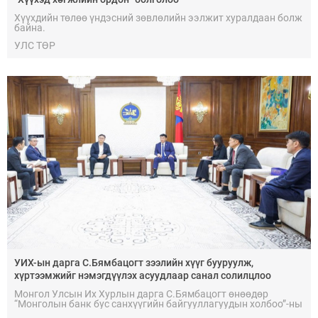
Хүүхдийн төлөө үндэсний зөвлөлийн ээлжит хуралдаан болж
байна.
УЛС ТӨР
УИХ-ын дарга С.Бямбацогт зээлийн хүүг бууруулж,
хүртээмжийг нэмэгдүүлэх асуудлаар санал солилцлоо
Монгол Улсын Их Хурлын дарга С.Бямбацогт өнөөдөр
“Монголын банк бус санхүүгийн байгууллагуудын холбоо”-ны
Удирдах зөвлөлийн гишүүдтэй уулзаж, зээлийн хүүг