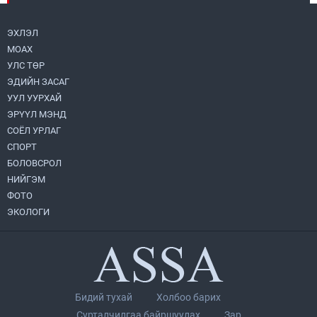
ЭХЛЭЛ
Нийслэлийн Засаг дарга бөгөөд
МОАХ
Улаанбаатар хотын Захирагч
УЛС ТӨР
Б.Пүрэвдагва ХУД-ийн 12,13, 14-р
хорооны үер, усны эрсдэлтэй цэгүүдэд
2026.08.04
ЭДИЙН ЗАСАГ
ажиллалаа
УУЛ УУРХАЙ
П.Цэлмэг жюү жицүгийн Дэлхийн
ЭРҮҮЛ МЭНД
цомын аварга боллоо
СОЁЛ УРЛАГ
2026.08.04
СПОРТ
БОЛОВСРОЛ
Нийтийн тээврийн 15 чиглэлийг түр
НИЙГЭМ
өөрчиллөө
ФОТО
2026.08.04
ЭКОЛОГИ
Автобензин, дизель түлшний онцгой
албан татварыг тэглэлээ
2026.08.05
Уурхайчдын гэр бүлийн гишүүд уурхайн
Бидий тухай
Холбоо барих
үйлдвэрлэл, үйл ажиллагаатай
Сурталчилгаа байршуулах
Зар