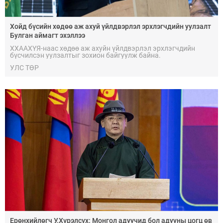
Хойд бүсийн хөдөө аж ахуй үйлдвэрлэл эрхлэгчдийн уулзалт
Булган аймагт эхэллээ
ХХААХҮЯ-наас хөдөө аж ахуйн үйлдвэрлэл эрхлэгчдийн
бүсчилсэн уулзалтыг зохион байгуулж байна.
УЛС ТӨР
Ерөнхийлөгч У.Хүрэлсүх: Монгол адуучид бол адууны цогц өв