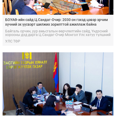
БОУАӨ-ийн сайд Ц.Сандаг-Очир: 2030 он гэхэд цэвэр эрчим
хүчний эх үүсвэрт шилжих зорилттой ажиллаж байна
Байгаль орчин, уур амьсгалын өөрчлөлтийн сайд, Үндэсний
хорооны дэд дарга Ц.Сандаг-Очир Монгол Улс хатуу түлшний
хэрэглээг үе шаттайгаар бууруулж, 2030 он гэхэд цэвэр
УЛС ТӨР
эрчим хүчний эх үүсвэрт шилжих зорилт тавин ажиллаж
байгааг онцлов