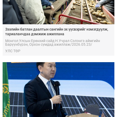
Зээлийн батлан даалтын сангийн эх үүсвэрийг нэмэгдүүлж,
тариаланчдаа дэмжиж ажиллана
Монгол Улсын Ерөнхий сайд Н.Учрал Сэлэнгэ аймгийн
Баруунбүрэн, Орхон сумдад ажиллаж/2026.05.23/
тариаланчидтай уулзав.
УЛС ТӨР