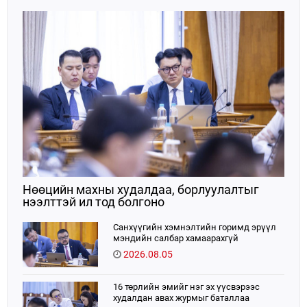
Нөөцийн махны худалдаа, борлуулалтыг
нээлттэй ил тод болгоно
Санхүүгийн хэмнэлтийн горимд эрүүл
мэндийн салбар хамаарахгүй
2026.08.05
16 төрлийн эмийг нэг эх үүсвэрээс
худалдан авах журмыг баталлаа