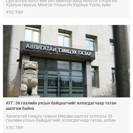
Сургалтын нээлтийн үйл ажиллагаанд Монгол Улсын Их
Хурлын гишүүн, Монгол Улсын Их Хурлын Хууль зүйн
байнгын хорооны дарга Д.Цогтбаатар, Хүний эрхийн
УЛС ТӨР
Үндэсний Комиссын гишүүн Б.Энхболд, Цагдаагийн ерөнхий
газрын Дэд дарга, бригадын генерал О.Ганбат оролцлоо.
АТГ: 36 гаалийн улсын байцаагчийг яллагдагчаар татан
шалгаж байна
Авлигатай тэмцэх газрын Мөрдөн шалгах хэлтсээс 36
гаалийн улсын байцаагчийг яллагдагчаар татаж, албан
үүргийг түдгэлзүүлэн мөрдөн шалгах ажиллагаа явуулж
УЛС ТӨР
байна.