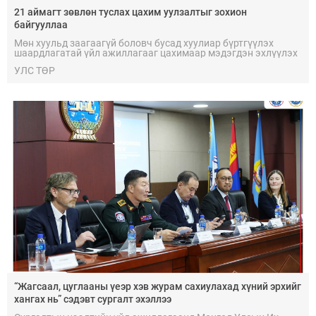
21 аймагт зөвлөн туслах цахим уулзалтыг зохион
байгууллаа
Мөн хуульд заагаагүй боловч бусад хуулиар бүртгүүлэх
шаардлагатай үйл ажиллагааг цахимаар мэдэгдэн эхлүүлэх
ажлыг орон нутагт хэрхэн зохион байгуулах талаар чиглэл
УЛС ТӨР
өглөө.
“Жагсаал, цуглааны үеэр хэв журам сахиулахад хүний эрхийг
хангах нь” сэдэвт сургалт эхэллээ