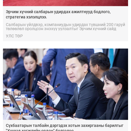
Эрчим хүчний салбарын удирдах ажилтнууд бодлого,
стратегиа хэлэлцлээ.
Салбарын үйлдвэр, компаниудын удирдах түвшний 200 гаруй
төлөөлөл оролцсон энэхүү уулзалтыг Эрчим хүчний сайд
Б.Найдалаа нээж үг хэлэв.
УЛС ТӨР
Сүхбаатарын талбайн дэргэдэх хотын захиргааны барилгыг
"Хүүхэд хөгжлийн ордон" болголоо