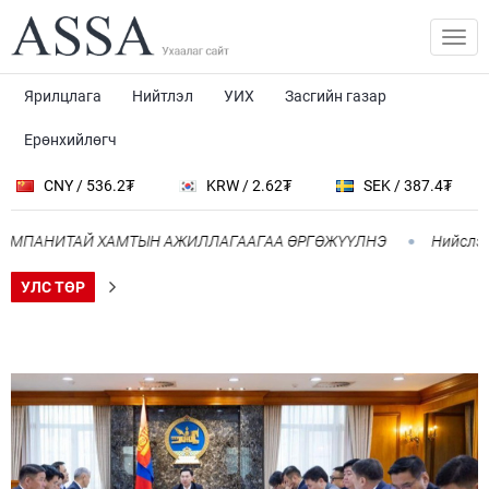
Ярилцлага
Нийтлэл
УИХ
Засгийн газар
Ерөнхийлөгч
Y / 536.2₮
KRW / 2.62₮
SEK / 387.4₮
JPY
АНИТАЙ ХАМТЫН АЖИЛЛАГААГАА ӨРГӨЖҮҮЛНЭ
Нийслэлд 107 
УЛС ТӨР