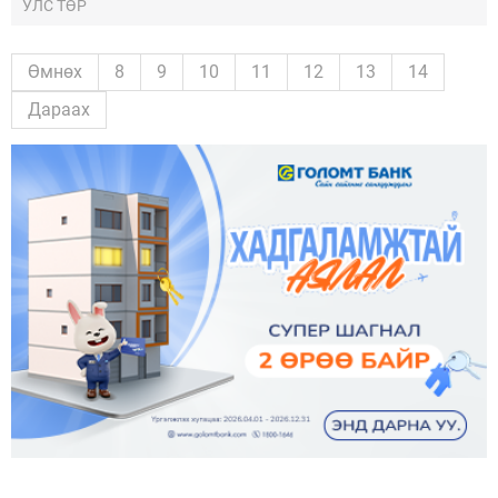
УЛС ТӨР
Өмнөх
8
9
10
11
12
13
14
Дараах