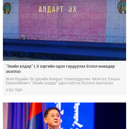
“Эхийн алдар” I, II зэргийн одон гардуулах ёслол өнөөдөр
эхэллээ
Жил бүрийн Эх үрсийн баярыг тохиолдуулан Монгол Улсын
Ерөнхийлөгч "Эхийн алдар" одон хүртэх болзол хангасан
ээжүүдэд одонг нь гардуулдаг уламжлалтай.
УЛС ТӨР