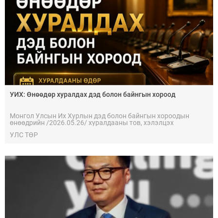
УИХ: Өнөөдөр хуралдах дэд болон байнгын хороод
Монгол Улсын Их Хурлын дэд болон байнгын хороодын
өнөөдрийн /2026.05.26/ хуралдааны тов, хэлэлцэх
асуудлууд, хэлэлцүүлгийн талаар та бүхэнд танилцуулж
УЛС ТӨР
байна.