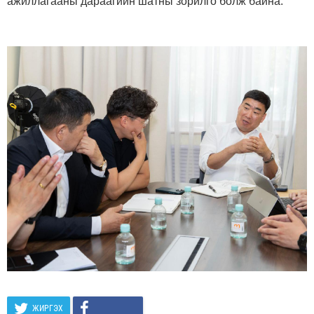
ажиллагааны дараагийн шатны зорилго болж байна.
ЖИРГЭХ