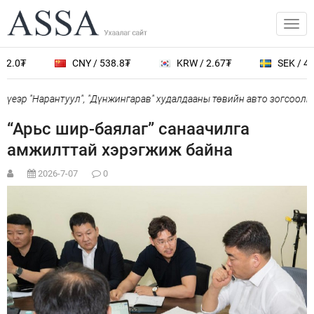
.0₮
CNY / 538.8₮
KRW / 2.67₮
SEK / 401.
еэр "Нарантуул", "Дүнжингарав" худалдааны төвийн авто зогсоолыг 
“Арьс шир-баялаг” санаачилга
амжилттай хэрэгжиж байна
2026-7-07
0