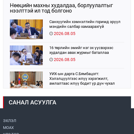
Нөөцийн махны худалдаа, борлуулалтыг
нээлттэй ил тод болгоно
Санхүүгийн хэмнэлтийн горимд эрүүл
мэндийн салбар хамаарахгүй
2026.08.05
16 төрлийн эмийг нэг эх үүсвэрээс
худалдан авах журмыг баталлаа
2026.08.05
УИХ-ын дарга С.Бямбацогт:
Хэлэлцүүлгээс илүү хэрэгжилт,
амлалтаас илүү бодит үр дүн чухал
2026.08.04
САНАЛ АСУУЛГА
Монголбанк 7 дугаар сард 1,439.2 кг үнэт
металл худалдан авлаа
2026.08.05
ЭХЛЭЛ
МОАХ
Монгол Улс “COP17”-д “Тал хээрийн
төлөвлөгөө”-гөө танилцуулна