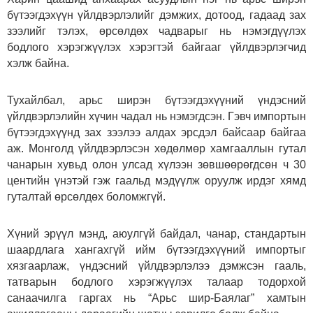
бүтээгдэхүүн үйлдвэрлэлийг дэмжих, дотоод, гадаад зах
зээлийг тэлэх, өрсөлдөх чадварыг нь нэмэгдүүлэх
бодлого хэрэгжүүлэх хэрэгтэй байгааг үйлдвэрлэгчид
хэлж байна.
Тухайлбал, арьс ширэн бүтээгдэхүүний үндэсний
үйлдвэрлэлийн хүчин чадал нь нэмэгдсэн. Гэвч импортын
бүтээгдэхүүнд зах зээлээ алдах эрсдэл байсаар байгаа
аж. Монголд үйлдвэрлэсэн хөдөлмөр хамгааллын гутал
чанарын хувьд олон улсад хүлээн зөвшөөрөгдсөн ч 30
центийн үнэтэй гэж гаальд мэдүүлж оруулж ирдэг хямд
гуталтай өрсөлдөх боломжгүй.
Хүний эрүүл мэнд, аюулгүй байдал, чанар, стандартын
шаардлага хангахгүй ийм бүтээгдэхүүний импортыг
хязгаарлаж, үндэсний үйлдвэрлэлээ дэмжсэн гааль,
татварын бодлого хэрэгжүүлэх талаар тодорхой
санаачилга гаргах нь “Арьс шир-Баялаг” хамтын