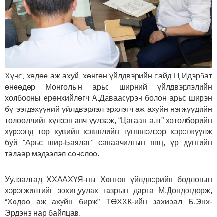
Хүнс, хөдөө аж ахуй, хөнгөн үйлдвэрийн сайд Ц.Идэрбат
өнөөдөр Монголын арьс ширний үйлдвэрлэлийн
холбооны ерөнхийлөгч А.Даваасүрэн болон арьс ширэн
бүтээгдэхүүний үйлдвэрлэл эрхлэгч аж ахуйн нэгжүүдийн
төлөөллийг хүлээн авч уулзаж, “Цагаан алт” хөтөлбөрийн
хүрээнд төр хувийн хэвшлийн түншлэлээр хэрэгжүүлж
буй “Арьс шир-Баялаг” санаачилгын явц, үр дүнгийн
талаар мэдээлэл сонслоо.
Уулзалтад ХХААХҮЯ-ны Хөнгөн үйлдвэрийн бодлогын
хэрэгжилтийг зохицуулах газрын дарга М.Дондогдорж,
“Хөдөө аж ахуйн бирж” ТӨХХК-ийн захирал Б.Энх-
Эрдэнэ нар байлцав.