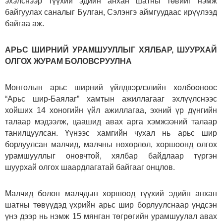
эхэлснээр түүхий эдийн анхан шатны төвийг нэмж
байгуулах саналыг Булган, Сэлэнгэ аймгуудаас ирүүлээд
байгаа аж.
АРЬС ШИРНИЙ УРАМШУУЛЛЫГ ХЯЛБАР, ШУУРХАЙ
ОЛГОХ ЖУРАМ БОЛОВСРУУЛНА
Монголын арьс ширний үйлдвэрлэлийн холбооноос
“Арьс шир-Баялаг” хамтын ажиллагааг эхлүүлснээс
хойших 14 хоногийн үйл ажиллагаа, эхний үр дүнгийн
талаар мэдээлж, цаашид авах арга хэмжээний талаар
танилцуулсан. Үүнээс хамгийн чухал нь арьс шир
борлуулсан малчид, малчны нөхөрлөл, хоршоонд олгох
урамшууллыг оновчтой, хялбар байдлаар түргэн
шуурхай олгох шаардлагатай байгааг онцлов.
Малчид болон малчдын хоршоод түүхий эдийн анхан
шатны төвүүдэд үхрийн арьс шир борлуулснаар үндсэн
үнэ дээр нь нэмж 15 мянган төгрөгийн урамшуулал авах