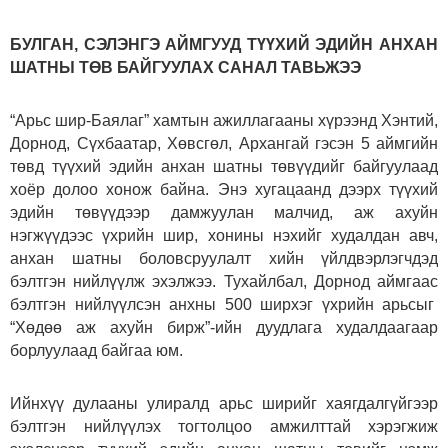
БУЛГАН, СЭЛЭНГЭ АЙМГУУД ТҮҮХИЙ ЭДИЙН АНХАН
ШАТНЫ ТӨВ БАЙГУУЛАХ САНАЛ ТАВЬЖЭЭ
“Арьс шир-Баялаг” хамтын ажиллагааны хүрээнд Хэнтий,
Дорнод, Сүхбаатар, Хөвсгөл, Архангай гэсэн 5 аймгийн
төвд түүхий эдийн анхан шатны төвүүдийг байгуулаад
хоёр долоо хонож байна. Энэ хугацаанд дээрх түүхий
эдийн төвүүдээр дамжуулан малчид, аж ахуйн
нэгжүүдээс үхрийн шир, хонины нэхийг худалдан авч,
анхан шатны боловсруулалт хийн үйлдвэрлэгчдэд
бэлтгэн нийлүүлж эхэлжээ. Тухайлбал, Дорнод аймгаас
бэлтгэн нийлүүлсэн анхны 500 ширхэг үхрийн арьсыг
“Хөдөө аж ахуйн бирж”-ийн дуудлага худалдаагаар
борлуулаад байгаа юм.
Ийнхүү дулааны улиралд арьс ширийг хаягдалгүйгээр
бэлтгэн нийлүүлэх тогтолцоо амжилттай хэрэгжиж