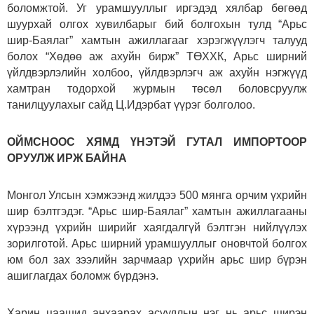
боломжтой. Уг урамшууллыг иргэдэд хялбар бөгөөд
шуурхай олгох хувилбарыг бий болгохын тулд “Арьс
шир-Баялаг” хамтын ажиллагааг хэрэгжүүлэгч талууд
болох “Хөдөө аж ахуйн бирж” ТӨХХК, Арьс ширний
үйлдвэрлэлийн холбоо, үйлдвэрлэгч аж ахуйн нэгжүүд
хамтран тодорхой журмын төсөл боловсруулж
танилцуулахыг сайд Ц.Идэрбат үүрэг болголоо.
ОЙМСНООС ХЯМД ҮНЭТЭЙ ГУТАЛ ИМПОРТООР
ОРУУЛЖ ИРЖ БАЙНА
Монгол Улсын хэмжээнд жилдээ 500 мянга орчим үхрийн
шир бэлтгэдэг. “Арьс шир-Баялаг” хамтын ажиллагааны
хүрээнд үхрийн ширийг хаягдалгүй бэлтгэн нийлүүлэх
зорилготой. Арьс ширний урамшууллыг оновчтой болгох
юм бол зах зээлийн зарчмаар үхрийн арьс шир бүрэн
ашиглагдах боломж бүрдэнэ.
Харин цаашид анхаарах асуудлын нэг нь арьс ширэн