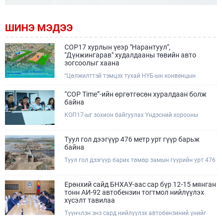
ШИНЭ МЭДЭЭ
COP17 хурлын үеэр "Нарантуул",
"Дүнжингарав" худалдааны төвийн авто
зогсоолыг хаана
“Цөлжилттэй тэмцэх тухай НҮБ-ын конвенцын
Талуудын 17 дугаар Бага хурал (COP17)” наймдугаар
сарын 17-28-ны өдрүүдэд Улаанбаатар хотод зохион
“COP Time”-ийн өргөтгөсөн хуралдаан болж
байгуулагдана.Хурлын үеэр Нарантуул, Дүнжингарав
байна
худалдааны төвүүдийн авто зогсоолыг түр хааж,
КОП17-ыг зохион байгуулах Үндэсний хорооны
тухайн чиглэлд нийтийн тээврийн хүртээмжийг
Ажлын албанаас хурлын бэлтгэл ажлын явц, уялдаа
нэмэгдүүлнэ.
холбоог хангах хүрээнд Бямба гараг бүр “COP Time”
дотоод хуралдааныг тогтмол зохион байгуулж ирсэн
Туул гол дээгүүр 476 метр урт гүүр барьж
билээ.Өнөөдөр “COP Time”-ийн сүүлийн хуралдааныг
байна
өргөтгөсөн хэлбэрээр зохион байгуулж байгаа
Туул гол дээгүүр барих төмөр замын гүүрийн урт 476
бөгөөд үүнд Үндэсний хорооны дэргэдэх дэд
метр бөгөөд барилгын ажил ид өрнөж байна.Энэ
хороодын гишүүд оролцож байна.
хэсэгт баригдах бетонон гүүр нь төмөр замын
хөдөлгөөнийг найдвартай, тасралтгүй нэвтрүүлэх
Ерөнхий сайд БНХАУ-аас сар бүр 12-15 мянган
чухал байгууламж бөгөөд уг ажлыг "Очирням" ХХК,
тонн АИ-92 автобензин тогтмол нийлүүлэх
"Тэргүүн саруул зам" ХХК, "Хотгорзам" ХХК зэрэг
хүсэлт тавилаа
таван компани гүйцэтгэж байна.
Түүнчлэн энэ сард нийлүүлэх автобензиний үнийг
олон улсын зах зээлийн ханшаас өндөр, үнийг